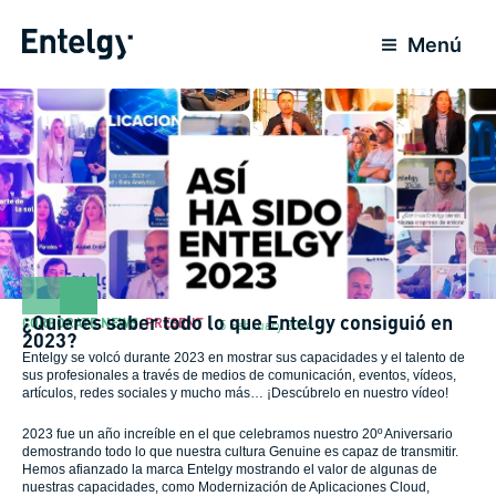
Skip
to
Menú
content
¿Quieres saber todo lo que Entelgy consiguió en
CORPORATE NEWS
,
PRESENT
5 February 2024
2023?
Entelgy se volcó durante 2023 en mostrar sus capacidades y el talento de
sus profesionales a través de medios de comunicación, eventos, vídeos,
artículos, redes sociales y mucho más… ¡Descúbrelo en nuestro vídeo!
2023 fue un año increíble en el que celebramos nuestro 20º Aniversario
demostrando todo lo que nuestra cultura Genuine es capaz de transmitir.
Hemos afianzado la marca Entelgy mostrando el valor de algunas de
nuestras capacidades, como Modernización de Aplicaciones Cloud,