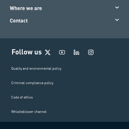
Where we are
Contact
I
Follow us
n
s
t
Quality and environmental policy
a
g
Criminal compliance policy
r
a
m
Code of ethics
Whistleblower channel