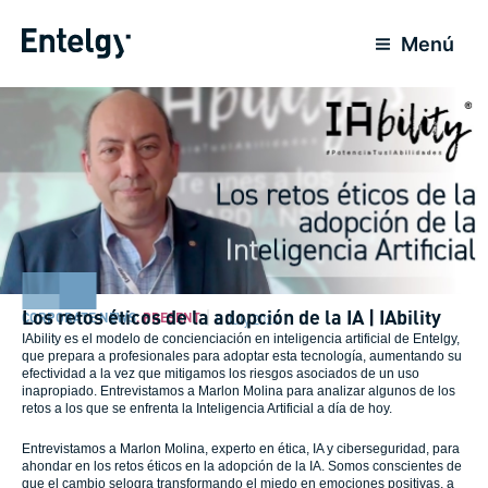
Skip
to
Menú
content
Los retos éticos de la adopción de la IA | IAbility
CORPORATE NEWS
,
PRESENT
8 July 2024
IAbility es el modelo de concienciación en inteligencia artificial de Entelgy,
que prepara a profesionales para adoptar esta tecnología, aumentando su
efectividad a la vez que mitigamos los riesgos asociados de un uso
inapropiado. Entrevistamos a Marlon Molina para analizar algunos de los
retos a los que se enfrenta la Inteligencia Artificial a día de hoy.
Entrevistamos a Marlon Molina, experto en ética, IA y ciberseguridad, para
ahondar en los retos éticos en la adopción de la IA. Somos conscientes de
que el cambio selogra transformando el miedo en emociones positivas, a