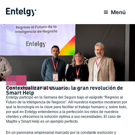
Skip
to
Menú
content
Contextualizar al usuario: la gran revolución de
EVENT SUMMARY
,
PRESENT
4 March 2024
Smart Help
Entelgy participó en la Semana del Seguro bajo el epígrafe “Regreso al
Futuro de la Inteligencia de Negocio”. Allí nuestros expertos mostraron por
qué la tecnología es la clave para facilitar el trabajo humano y, sobre todo,
por qué en Entelgy entendemos a la perfección los retos de nuestros
clientes y ofrecemos la solución óptima a sus necesidades. El caso de
Mapfre y Smart Help es un ejemplo perfecto.
En un panorama empresarial marcado por la constante evolución y