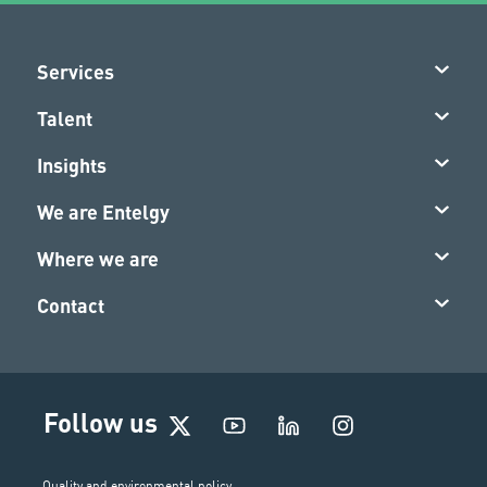
Services
Talent
Insights
We are Entelgy
Where we are
Contact
I
Follow us
n
s
t
Quality and environmental policy