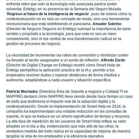
enfrenta retos que solo la tecnología más avanzada parece poder
solventar. Entelgy, en su ponencia de la Semana del Seguro titulada
‘
Regreso al futuro de la inteligencia de negocio
‘, puso de relieve cómo la
contextualización no es solo un concepto de moda, sino una herramienta
revolucionaria que está redefiniendo el panorama.
Amador Sobrino
(Director de Negocio Seguros en Entelgy) subrayó la importancia de darle
sentido y propósito a la tecnología, para que esta no sea un mero
complemento, sino el eje central de una transformación radical en la
gestión de procesos de negocio.
La necesidad de incrementar las ratios de conversión y minimizar costes
ha llevado al sector asegurador a un punto de inflexión.
Alfredo Zurdo
(Director de Digital Change en Entelgy) mostró cómo Smart Help de
Entelgy ejemplifica la aplicación práctica de la IA y permite a los
empleados resolver dudas y superar obstáculos de forma intuitiva y
autónoma, adaptándose a cada usuario y situación específica.
Patricia Mochales
(Directora Área de Soporte a negocio y Calidad TI en
MAPFRE) destacó cómo MAPFRE lleva siendo desde hace tiempo un caso
de éxito que testimonia el impacto real de la adopción digital y la
contextualización. Desde la implementación de Smart Help en 2018, la
compañía ha experimentado una notable reducción en las consultas de
soporte, lo que se traduce en un ahorro significativo de tiempo y recursos.
La alta tasa de repetición de los usuarios de Smart Help refleja su valor
añadido en el día a día, evidenciando que más allá de las cifras, la
verdadera medida del éxito radica en la capacidad de mejorar de manera
tangible la vida de los empleados y la eficiencia operativa.