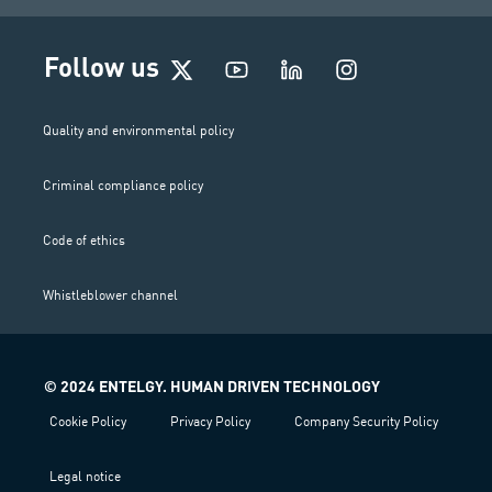
I
Follow us
n
s
t
Quality and environmental policy
a
g
Criminal compliance policy
r
a
m
Code of ethics
Whistleblower channel
© 2024 ENTELGY. HUMAN DRIVEN TECHNOLOGY
Cookie Policy
Privacy Policy
Company Security Policy
Legal notice