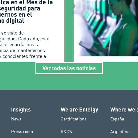
lca en el Mes de la
seguridad para
gernos en el
o digital
 se viste de
guridad. Cada año, este
ca recordarnos la
ncia de mantenernos
y conscientes frente a
Ver todas las noticias
Insights
We are Entelgy
Where we 
News
Certifications
España
Press room
R&D&I
Argentina