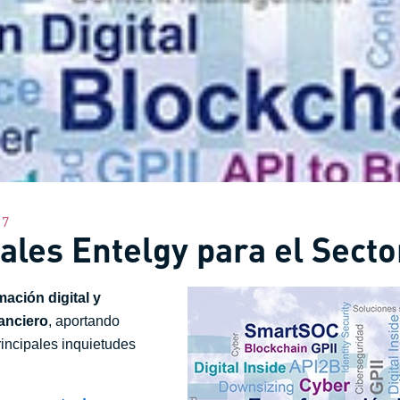
17
ales Entelgy para el Secto
mación digital y
nanciero
, aportando
rincipales inquietudes