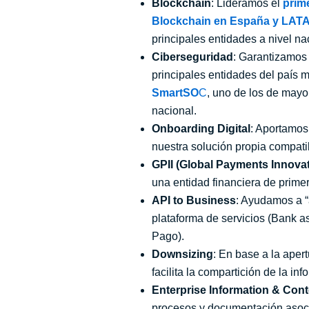
Blockchain
: Lideramos el
prim
Blockchain en España y LAT
principales entidades a nivel na
Ciberseguridad
: Garantizamos 
principales entidades del país 
SmartSO
C
, uno de los de mayo
nacional.
Onboarding Digital
: Aportamos
nuestra solución propia compati
GPII (Global Payments Innovati
una entidad financiera de prime
API to Business
: Ayudamos a “
plataforma de servicios (Bank a
Pago).
Downsizing
: En base a la aper
facilita la compartición de la in
Enterprise Information & Co
procesos y documentación asoci