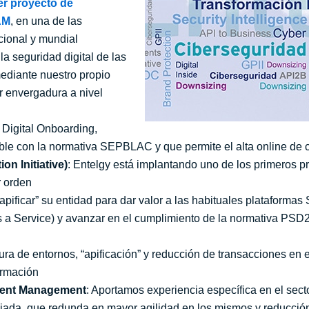
er proyecto de
AM
, en una de las
cional y mundial
la seguridad digital de las
mediante nuestro propio
r envergadura a nivel
 Digital Onboarding,
ble con la normativa SEPBLAC y que permite el alta online de c
on Initiative)
: Entelgy está implantando uno de los primeros p
r orden
apificar” su entidad para dar valor a las habituales plataforma
s a Service) y avanzar en el cumplimiento de la normativa PSD2 
tura de entornos, “apificación” y reducción de transacciones en
formación
ntent Management
: Aportamos experiencia específica en el sector
ada, que redunda en mayor agilidad en los mismos y reducció