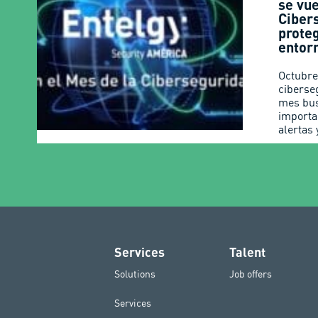
se vue
Ciber
prote
entorn
Octubre
ciberse
mes bus
importa
alertas 
Services
Talent
Solutions
Job offers
Services