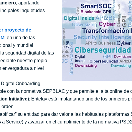
nanciero
, aportando
rincipales inquietudes
er proyecto de
AM
, en una de las
cional y mundial
la seguridad digital de las
mediante nuestro propio
r envergadura a nivel
 Digital Onboarding,
ble con la normativa SEPBLAC y que permite el alta online de c
on Initiative)
: Entelgy está implantando uno de los primeros p
r orden
apificar” su entidad para dar valor a las habituales plataforma
s a Service) y avanzar en el cumplimiento de la normativa PSD2 