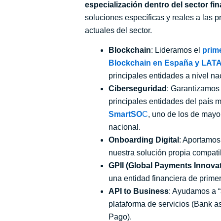
especialización dentro del sector fi
soluciones específicas y reales a las p
actuales del sector.
Blockchain
: Lideramos el
prim
Blockchain en España y LAT
principales entidades a nivel na
Ciberseguridad
: Garantizamos 
principales entidades del país 
SmartSO
C
, uno de los de mayo
nacional.
Onboarding Digital
: Aportamos
nuestra solución propia compati
GPII (Global Payments Innovati
una entidad financiera de prime
API to Business
: Ayudamos a “
plataforma de servicios (Bank a
Pago).