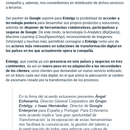
compañía y, además, nos convertiremos en distribuidor de dichos servicios
a terceros.
Ser
partner
de
Googl
e
supone para
Entelgy
la posibilidad de
acceder a
tecnología puntera
para desarrollar sus propios productos y soluciones,
además de
disponer de herramientas colaborativas, participativas y
seguras de
Google
. De este modo, la tecnología
G-Analytics
(
BigQuery
),
Machine Learning
(
CloudSpeechApi
), reconocimiento de imágenes
(
VisionApi
) y muchas más, permitirán consagrar a
Entelgy
como uno de
los
actores más relevantes en soluciones de transformación digital en
los países en los que actualmente opera la compañía
.
Entelgy
, que cuenta ya con
presencia en seis países y negocios en tres
continentes
, da así un
nuevo paso en su adaptación a las necesidades
de los clientes
; unos clientes que demandan un nuevo servicio enfocado
en un futuro cada vez más digital, en el que prima la adecuación al cambio
de escenario creado por la transformación de los procesos.
En la firma del acuerdo estuvieron presentes
Ángel
Echevarría
, Director General Corporativo del
Grupo
Entelgy
, e
Isaac Hernández
, Director de
Google
Enterprise
para España y Portugal. Para Echevarría
este acuerdo implica
“una gran oportunidad de
Transformación; la incorporación de estas herramientas
nos facilitará la comunicación, la gestión del talento y
la participación de todos para reforzar una cultura de