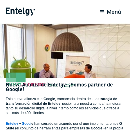
Skip
to
Menú
content
Nueva Alianza de Entelgy: ¡Somos partner de
PRESENT
,
IN THE MEDIA
19 January 2017
Google!
Esta nueva alianza con
Google
, enmarcada dentro de la
estrategia de
transformación digital de Entelgy
, posibilita a nuestra compañía mejorar
tanto su desarrollo digital a nivel interno como los servicios que ofrece a
sus más de 400 clientes.
Entelgy
y
Googl
e
han cerrado un acuerdo por el que implementaremos
G
Suite
(el conjunto de herramientas para empresas de
Google
) en la propia