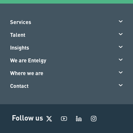
Services
Talent
Insights
We are Entelgy
Where we are
Contact
I
Follow us
n
s