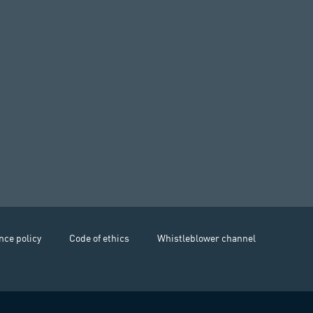
nce policy
Code of ethics
Whistleblower channel