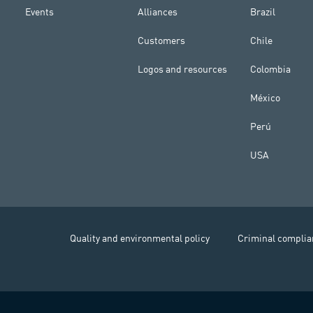
Events
Alliances
Brazil
Customers
Chile
Logos and resources
Colombia
México
Perú
USA
Quality and environmental policy
Criminal complia