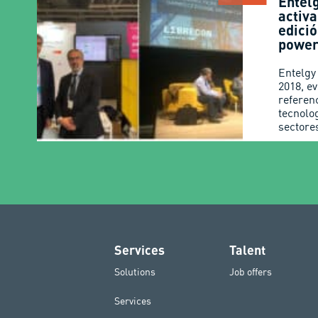
Entelg
activ
edici
power
Entelgy
2018, e
referen
tecnolo
sectore
Services
Talent
Solutions
Job offers
Services