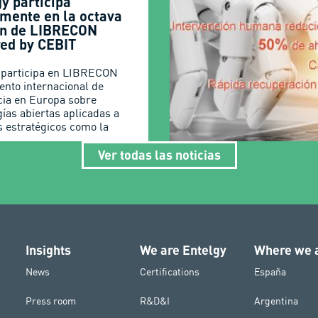
y participa
amente en la octava
ón de LIBRECON
ed by CEBIT
 participa en LIBRECON
vento internacional de
cia en Europa sobre
gías abiertas aplicadas a
s estratégicos como la
Ver todas las noticias
Insights
We are Entelgy
Where we 
News
Certifications
España
Press room
R&D&I
Argentina