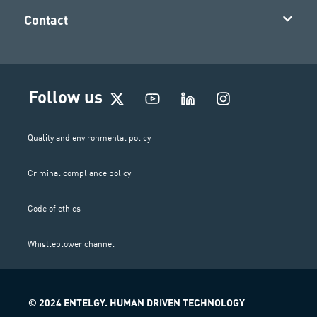
Contact
I
Follow us
n
s
t
Quality and environmental policy
a
g
Criminal compliance policy
r
a
m
Code of ethics
Whistleblower channel
© 2024 ENTELGY. HUMAN DRIVEN TECHNOLOGY