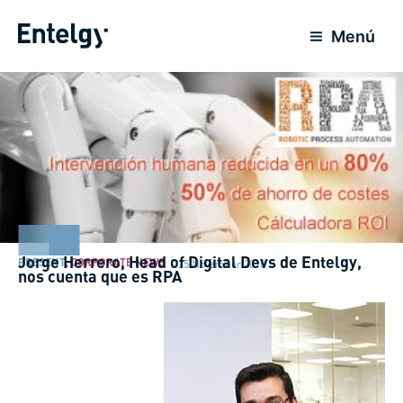
Skip
to
Menú
content
Jorge Herrero, Head of Digital Devs de Entelgy,
PRESENT
,
CORPORATE NEWS
25 November 2018
nos cuenta que es RPA