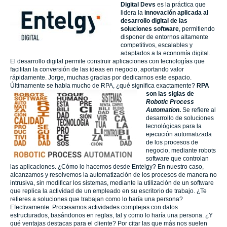
Digital Devs
es la práctica que
lidera la
innovación aplicada al
desarrollo digital de las
soluciones software
, permitiendo
disponer de entornos altamente
competitivos, escalables y
adaptados a la economía digital.
El desarrollo digital permite construir aplicaciones con tecnologías que
facilitan la conversión de las ideas en negocio, aportando valor
rápidamente. Jorge, muchas gracias por dedicarnos este espacio.
Últimamente se habla mucho de RPA, ¿qué significa exactamente?
RPA
son las siglas de
Robotic Process
Automation
.
Se refiere al
desarrollo de soluciones
tecnológicas para la
ejecución automatizada
de los procesos de
negocio, mediante robots
software que controlan
las aplicaciones. ¿Cómo lo hacemos desde Entelgy? En nuestro caso,
alcanzamos y resolvemos la automatización de los procesos de manera no
intrusiva, sin modificar los sistemas, mediante la utilización de un software
que replica la actividad de un empleado en su escritorio de trabajo. ¿Te
refieres a soluciones que trabajan como lo haría una persona?
Efectivamente. Procesamos actividades complejas con datos
estructurados, basándonos en reglas, tal y como lo haría una persona. ¿Y
qué ventajas destacas para el cliente? Por citar las que más nos suelen