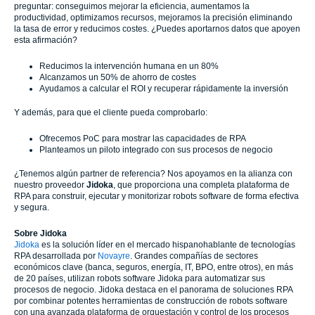
preguntar: conseguimos mejorar la eficiencia, aumentamos la
productividad, optimizamos recursos, mejoramos la precisión eliminando
la tasa de error y reducimos costes. ¿Puedes aportarnos datos que apoyen
esta afirmación?
Reducimos la intervención humana en un 80%
Alcanzamos un 50% de ahorro de costes
Ayudamos a calcular el ROI y recuperar rápidamente la inversión
Y además, para que el cliente pueda comprobarlo:
Ofrecemos PoC para mostrar las capacidades de RPA
Planteamos un piloto integrado con sus procesos de negocio
¿Tenemos algún partner de referencia? Nos apoyamos en la alianza con
nuestro proveedor
Jidoka
, que proporciona una completa plataforma de
RPA para construir, ejecutar y monitorizar robots software de forma efectiva
y segura.
Sobre Jidoka
Jidoka
es la solución líder en el mercado hispanohablante de tecnologías
RPA desarrollada por
Novayre
. Grandes compañías de sectores
económicos clave (banca, seguros, energía, IT, BPO, entre otros), en más
de 20 países, utilizan robots software Jidoka para automatizar sus
procesos de negocio. Jidoka destaca en el panorama de soluciones RPA
por combinar potentes herramientas de construcción de robots software
con una avanzada plataforma de orquestación y control de los procesos