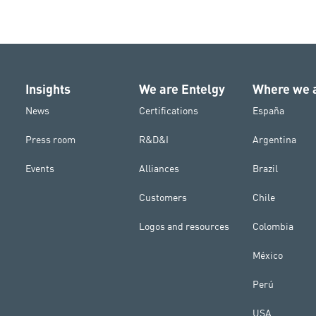
Insights
We are Entelgy
Where we 
News
Certifications
España
Press room
R&D&I
Argentina
Events
Alliances
Brazil
Customers
Chile
Logos and resources
Colombia
México
Perú
USA