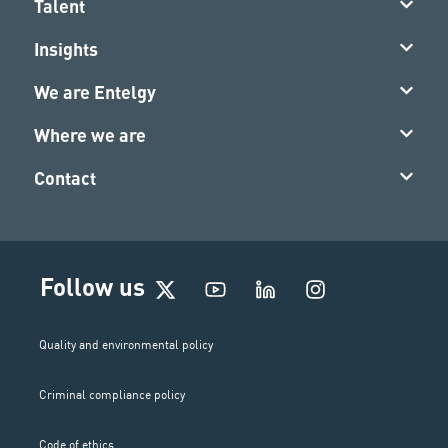
Talent
Insights
We are Entelgy
Where we are
Contact
I
Follow us
n
s
t
Quality and environmental policy
a
g
Criminal compliance policy
r
a
Code of ethics