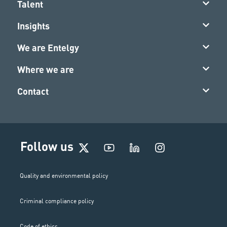
Talent
Insights
We are Entelgy
Where we are
Contact
I
Follow us
n
s
t
Quality and environmental policy
a
g
Criminal compliance policy
r
a
Code of ethics