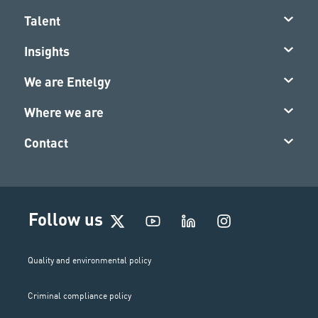
Talent
Insights
We are Entelgy
Where we are
Contact
I
Follow us
n
s
t
Quality and environmental policy
a
g
Criminal compliance policy
r