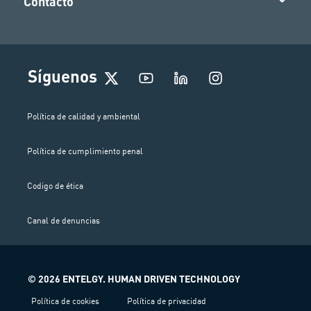
Contacto
I
Síguenos
n
s
t
Política de calidad y ambiental
a
g
Política de cumplimiento penal
r
a
m
Codigo de ética
Canal de denuncias
© 2026 ENTELGY. HUMAN DRIVEN TECHNOLOGY
Política de cookies
Política de privacidad