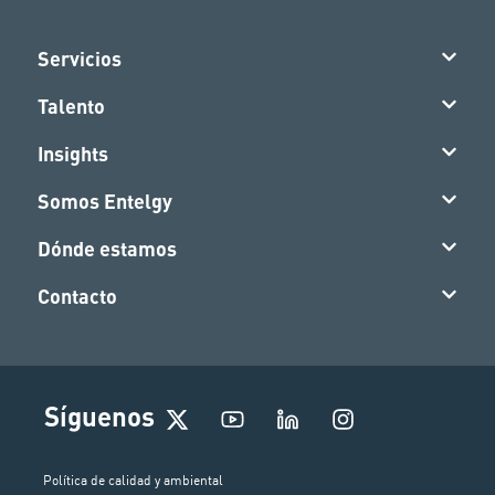
Servicios
Talento
Insights
Somos Entelgy
Dónde estamos
Contacto
I
Síguenos
n
s
t
Política de calidad y ambiental