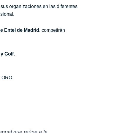
a sus organizaciones en las diferentes
sional.
e Entel de Madrid
, competirán
 y Golf
.
al ORO.
anual que reúne a la