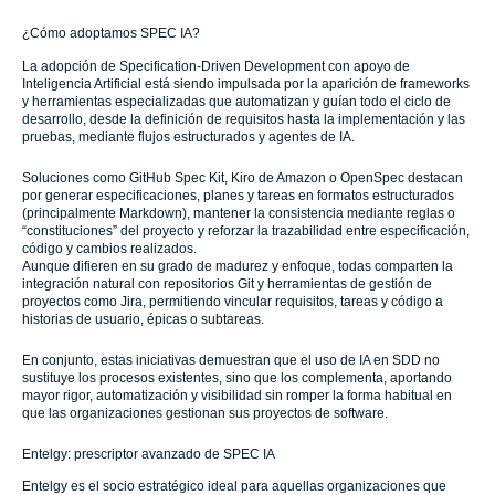
¿Cómo adoptamos SPEC IA?
La adopción de Specification-Driven Development con apoyo de
Inteligencia Artificial está siendo impulsada por la aparición de frameworks
y herramientas especializadas que automatizan y guían todo el ciclo de
desarrollo, desde la definición de requisitos hasta la implementación y las
pruebas, mediante flujos estructurados y agentes de IA.
Soluciones como GitHub Spec Kit, Kiro de Amazon o OpenSpec destacan
por generar especificaciones, planes y tareas en formatos estructurados
(principalmente Markdown), mantener la consistencia mediante reglas o
“constituciones” del proyecto y reforzar la trazabilidad entre especificación,
código y cambios realizados.
Aunque difieren en su grado de madurez y enfoque, todas comparten la
integración natural con repositorios Git y herramientas de gestión de
proyectos como Jira, permitiendo vincular requisitos, tareas y código a
historias de usuario, épicas o subtareas.
En conjunto, estas iniciativas demuestran que el uso de IA en SDD no
sustituye los procesos existentes, sino que los complementa, aportando
mayor rigor, automatización y visibilidad sin romper la forma habitual en
que las organizaciones gestionan sus proyectos de software.
Entelgy: prescriptor avanzado de SPEC IA
Entelgy es el socio estratégico ideal para aquellas organizaciones que