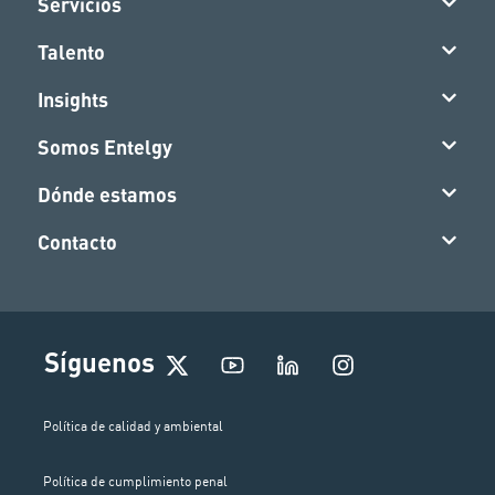
Servicios
Talento
Insights
Somos Entelgy
Dónde estamos
Contacto
I
Síguenos
n
s
t
Política de calidad y ambiental
a
g
Política de cumplimiento penal
r