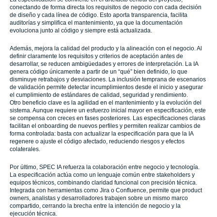
conectando de forma directa los requisitos de negocio con cada decisión
de diseño y cada línea de código. Esto aporta transparencia, facilita
auditorías y simplifica el mantenimiento, ya que la documentación
evoluciona junto al código y siempre está actualizada.
Además, mejora la calidad del producto y la alineación con el negocio. Al
definir claramente los requisitos y criterios de aceptación antes de
desarrollar, se reducen ambigüedades y errores de interpretación. La IA
genera código únicamente a partir de un “qué” bien definido, lo que
disminuye retrabajos y desviaciones. La inclusión temprana de escenarios
de validación permite detectar incumplimientos desde el inicio y asegurar
el cumplimiento de estándares de calidad, seguridad y rendimiento.
Otro beneficio clave es la agilidad en el mantenimiento y la evolución del
sistema. Aunque requiere un esfuerzo inicial mayor en especificación, este
se compensa con creces en fases posteriores. Las especificaciones claras
facilitan el onboarding de nuevos perfiles y permiten realizar cambios de
forma controlada: basta con actualizar la especificación para que la IA
regenere o ajuste el código afectado, reduciendo riesgos y efectos
colaterales.
Por último, SPEC IA refuerza la colaboración entre negocio y tecnología.
La especificación actúa como un lenguaje común entre stakeholders y
equipos técnicos, combinando claridad funcional con precisión técnica.
Integrada con herramientas como Jira o Confluence, permite que product
owners, analistas y desarrolladores trabajen sobre un mismo marco
compartido, cerrando la brecha entre la intención de negocio y la
ejecución técnica.