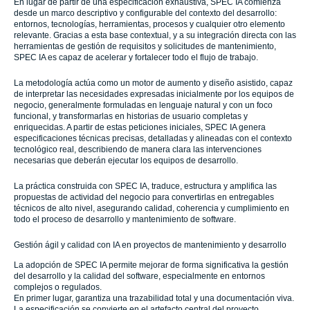
En lugar de partir de una especificación exhaustiva, SPEC IA comienza
desde un marco descriptivo y configurable del contexto del desarrollo:
entornos, tecnologías, herramientas, procesos y cualquier otro elemento
relevante. Gracias a esta base contextual, y a su integración directa con las
herramientas de gestión de requisitos y solicitudes de mantenimiento,
SPEC IA es capaz de acelerar y fortalecer todo el flujo de trabajo.
La metodología actúa como un motor de aumento y diseño asistido, capaz
de interpretar las necesidades expresadas inicialmente por los equipos de
negocio, generalmente formuladas en lenguaje natural y con un foco
funcional, y transformarlas en historias de usuario completas y
enriquecidas. A partir de estas peticiones iniciales, SPEC IA genera
especificaciones técnicas precisas, detalladas y alineadas con el contexto
tecnológico real, describiendo de manera clara las intervenciones
necesarias que deberán ejecutar los equipos de desarrollo.
La práctica construida con SPEC IA, traduce, estructura y amplifica las
propuestas de actividad del negocio para convertirlas en entregables
técnicos de alto nivel, asegurando calidad, coherencia y cumplimiento en
todo el proceso de desarrollo y mantenimiento de software.
Gestión ágil y calidad con IA en proyectos de mantenimiento y desarrollo
La adopción de SPEC IA permite mejorar de forma significativa la gestión
del desarrollo y la calidad del software, especialmente en entornos
complejos o regulados.
En primer lugar, garantiza una trazabilidad total y una documentación viva.
La especificación se convierte en el artefacto central del proyecto,