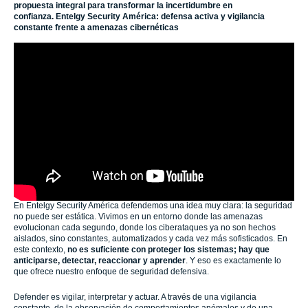
propuesta integral para transformar la incertidumbre en
confianza. Entelgy Security América: defensa activa y vigilancia
constante frente a amenazas cibernéticas
En Entelgy Security América defendemos una idea muy clara: la seguridad
no puede ser estática. Vivimos en un entorno donde las amenazas
evolucionan cada segundo, donde los ciberataques ya no son hechos
aislados, sino constantes, automatizados y cada vez más sofisticados. En
este contexto,
no es suficiente con proteger los sistemas; hay que
anticiparse, detectar, reaccionar y aprender
. Y eso es exactamente lo
que ofrece nuestro enfoque de seguridad defensiva.
Defender es vigilar, interpretar y actuar. A través de una vigilancia