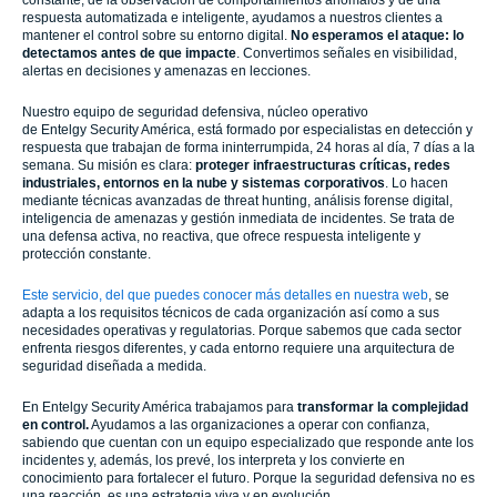
constante, de la observación de comportamientos anómalos y de una
respuesta automatizada e inteligente, ayudamos a nuestros clientes a
mantener el control sobre su entorno digital.
No esperamos el ataque: lo
detectamos antes de que impacte
. Convertimos señales en visibilidad,
alertas en decisiones y amenazas en lecciones.
Nuestro equipo de seguridad defensiva, núcleo operativo
de Entelgy Security América, está formado por especialistas en detección y
respuesta que trabajan de forma ininterrumpida, 24 horas al día, 7 días a la
semana. Su misión es clara:
proteger infraestructuras críticas, redes
industriales, entornos en la nube y sistemas corporativos
. Lo hacen
mediante técnicas avanzadas de threat hunting, análisis forense digital,
inteligencia de amenazas y gestión inmediata de incidentes. Se trata de
una defensa activa, no reactiva, que ofrece respuesta inteligente y
protección constante.
Este servicio, del que puedes conocer más detalles en nuestra web
, se
adapta a los requisitos técnicos de cada organización así como a sus
necesidades operativas y regulatorias. Porque sabemos que cada sector
enfrenta riesgos diferentes, y cada entorno requiere una arquitectura de
seguridad diseñada a medida.
En Entelgy Security América trabajamos para
transformar la complejidad
en control.
Ayudamos a las organizaciones a operar con confianza,
sabiendo que cuentan con un equipo especializado que responde ante los
incidentes y, además, los prevé, los interpreta y los convierte en
conocimiento para fortalecer el futuro. Porque la seguridad defensiva no es
una reacción, es una estrategia viva y en evolución.