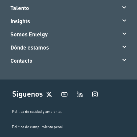
Talento
Insights
Somos Entelgy
Dónde estamos
Contacto
I
Síguenos
n
s
t
Política de calidad y ambiental
a
g
Política de cumplimiento penal
r
a