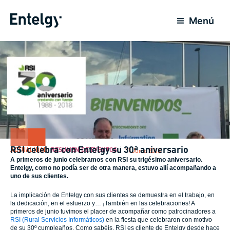
Ir
al
Menú
contenido
RSI celebra con Entelgy su 30ª aniversario
ACTUALIDAD
,
RESUMEN DE EVENTOS
11 Junio 2018
A primeros de junio celebramos con
RSI su trigésimo aniversario
.
Entelgy
, como no podía ser de otra manera, estuvo allí
acompañando a
uno de sus clientes
.
La implicación de Entelgy con sus clientes se demuestra en el trabajo, en
la dedicación, en el esfuerzo y… ¡También en las celebraciones! A
primeros de junio tuvimos el placer de acompañar como patrocinadores a
RSI (Rural Servicios Informáticos)
en la fiesta que celebraron con motivo
de su 30º cumpleaños. Como sabéis, RSI es cliente de Entelgy desde hace