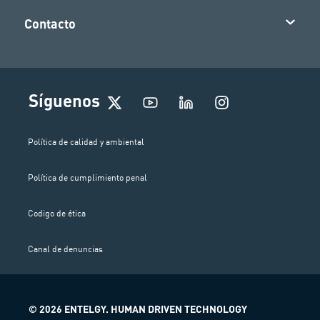
Contacto
I
Síguenos
n
s
t
Política de calidad y ambiental
a
g
Política de cumplimiento penal
r
a
m
Codigo de ética
Canal de denuncias
© 2026 ENTELGY. HUMAN DRIVEN TECHNOLOGY