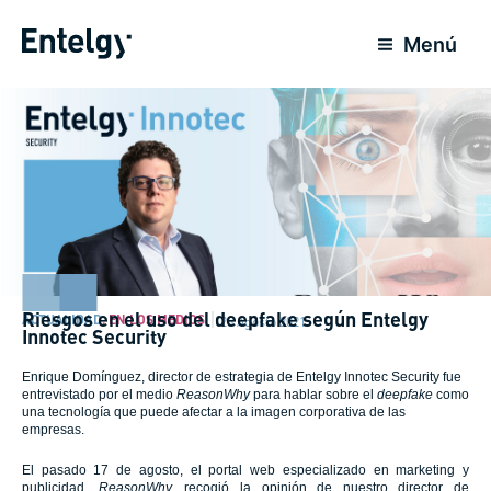
Ir
al
Menú
contenido
Riesgos en el uso del deepfake según Entelgy
ACTUALIDAD
,
EN LOS MEDIOS
25 Agosto 2021
Innotec Security
Enrique Domínguez, director de estrategia de Entelgy Innotec Security fue
entrevistado por el medio
ReasonWhy
para hablar sobre el
deepfake
como
una tecnología que puede afectar a la imagen corporativa de las
empresas.
El pasado 17 de agosto, el portal web especializado en marketing y
publicidad,
ReasonWhy,
recogió la opinión de nuestro director de