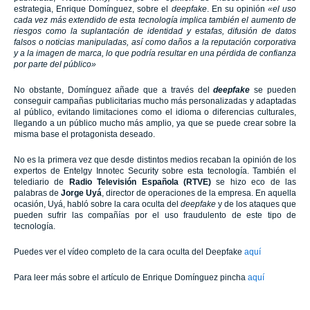
estrategia, Enrique Domínguez, sobre el
deepfake
. En su opinión
«el uso
cada vez más extendido de esta tecnología implica también el aumento de
riesgos como la suplantación de identidad y estafas, difusión de datos
falsos o noticias manipuladas, así como daños a la reputación corporativa
y a la imagen de marca, lo que podría resultar en una pérdida de confianza
por parte del público»
No obstante, Domínguez añade que a través del
deepfake
se pueden
conseguir campañas publicitarias mucho más personalizadas y adaptadas
al público, evitando limitaciones como el idioma o diferencias culturales,
llegando a un público mucho más amplio, ya que se puede crear sobre la
misma base el protagonista deseado.
No es la primera vez que desde distintos medios recaban la opinión de los
expertos de Entelgy Innotec Security sobre esta tecnología. También el
telediario de
Radio Televisión Española (RTVE)
se hizo eco de las
palabras de
Jorge Uyá
, director de operaciones de la empresa. En aquella
ocasión, Uyá, habló sobre
la cara oculta del
deepfake
y de los ataques que
pueden sufrir las compañías por el uso fraudulento de este tipo de
tecnología.
Puedes ver el vídeo completo de la cara oculta del Deepfake
aquí
Para leer más sobre el artículo de Enrique Domínguez pincha
aquí