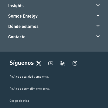
Insights
Somos Entelgy
Dónde estamos
Contacto
I
Síguenos
n
s
t
Política de calidad y ambiental
a
g
Política de cumplimiento penal
r
a
m
Codigo de ética