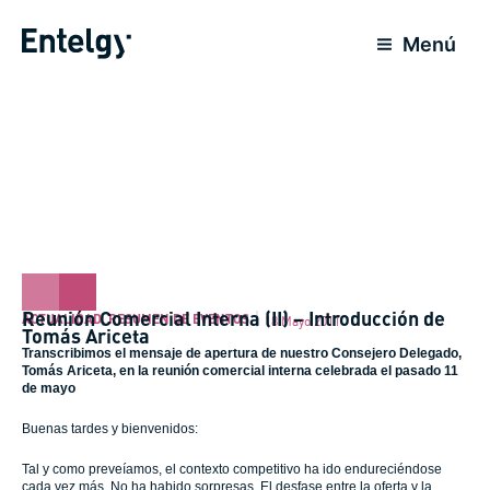
Ir
al
Menú
contenido
Reunión Comercial Interna (II) – Introducción de
ACTUALIDAD
,
RESUMEN DE EVENTOS
18 Mayo 2011
Tomás Ariceta
Transcribimos el mensaje de apertura de nuestro Consejero Delegado,
Tomás Ariceta, en la reunión comercial interna celebrada el pasado 11
de mayo
Buenas tardes y bienvenidos:
Tal y como preveíamos, el contexto competitivo ha ido endureciéndose
cada vez más. No ha habido sorpresas. El desfase entre la oferta y la