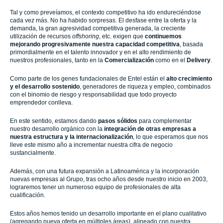
Tal y como preveíamos, el contexto competitivo ha ido endureciéndose
cada vez más. No ha habido sorpresas. El desfase entre la oferta y la
demanda, la gran agresividad competitiva generada, la creciente
utilización de recursos
offshoring
, etc. exigen que
continuemos
mejorando progresivamente nuestra capacidad competitiva
, basada
primordialmente en el talento innovador y en el alto rendimiento de
nuestros profesionales, tanto en la
Comercialización
como en el
Delivery
.
Como parte de los genes fundacionales de Entel están el
alto crecimiento
y el desarrollo sostenido
, generadores de riqueza y empleo, combinados
con el binomio de riesgo y responsabilidad que todo proyecto
emprendedor conlleva.
En este sentido, estamos dando
pasos sólidos
para complementar
nuestro desarrollo orgánico con la
integración de otras empresas a
nuestra estructura y la internacionalización
, lo que esperamos que
nos
lleve este mismo año a incrementar nuestra cifra de negocio
sustancialmente.
Además, con una futura expansión a Latinoamérica y la incorporación
nuevas empresas al Grupo, tras ocho años desde nuestro inicio en 2003,
lograremos tener un numeroso equipo de profesionales de alta
cualificación.
Estos años hemos tenido un desarrollo importante en el plano cualitativo
(agregando nueva oferta en múltiples áreas), alineado con nuestra