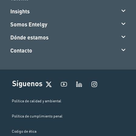
Insights
Somos Entelgy
Dónde estamos
Contacto
I
Síguenos
n
s
t
Política de calidad y ambiental
a
g
Política de cumplimiento penal
r
a
m
Codigo de ética