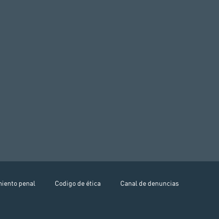
miento penal
Codigo de ética
Canal de denuncias