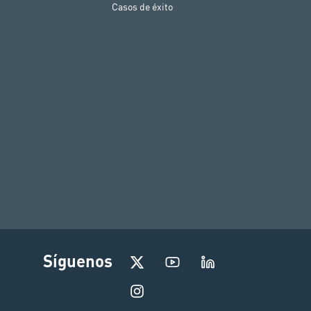
Casos de éxito
I
Síguenos
n
s
t