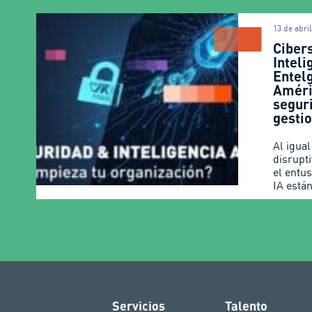
13 de abri
Ciber
Inteli
Entel
Améri
segur
gestio
Al igua
disrupt
el entu
IA está
Servicios
Talento