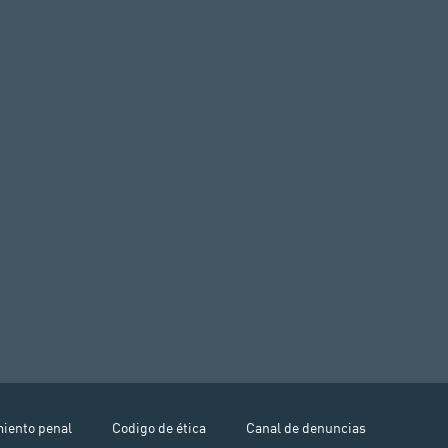
miento penal
Codigo de ética
Canal de denuncias