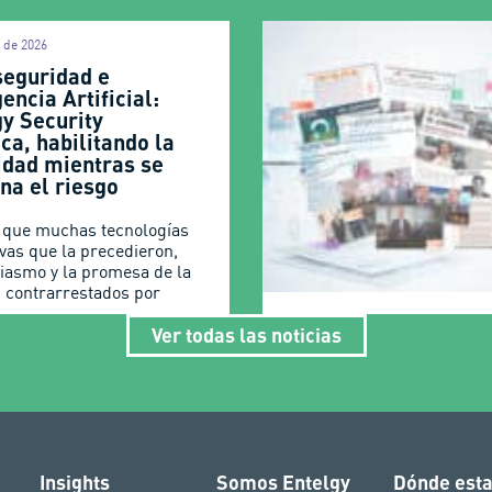
l de 2026
seguridad e
gencia Artificial:
gy Security
ca, habilitando la
idad mientras se
na el riesgo
l que muchas tecnologías
ivas que la precedieron,
siasmo y la promesa de la
n contrarrestados por
Ver todas las noticias
Insights
Somos Entelgy
Dónde est