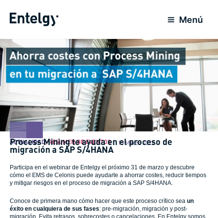
Ir
al
Menú
contenido
Process Mining te ayuda en el proceso de
ACTUALIDAD
,
RESUMEN DE EVENTOS
15 Marzo 2022
migración a SAP S/4HANA
Participa en el webinar de Entelgy el próximo 31 de marzo y descubre
cómo el EMS de Celonis puede ayudarte a ahorrar costes, reducir tiempos
y mitigar riesgos en el proceso de migración a SAP S/4HANA.
Conoce de primera mano cómo hacer que este proceso crítico sea
un
éxito en cualquiera de sus fases
: pre-migración, migración y post-
migración. Evita retrasos, sobrecostes o cancelaciones. En Entelgy somos