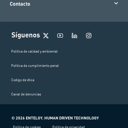
Contacto
I
Síguenos
n
s
t
Política de calidad y ambiental
a
g
Política de cumplimiento penal
r
a
m
Codigo de ética
Canal de denuncias
© 2026 ENTELGY. HUMAN DRIVEN TECHNOLOGY
Política de cookies
Política de privacidad