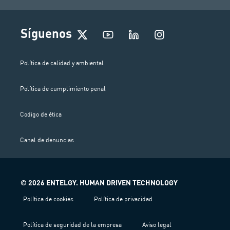
I
Síguenos
n
s
t
Política de calidad y ambiental
a
g
Política de cumplimiento penal
r
a
m
Codigo de ética
Canal de denuncias
© 2026 ENTELGY. HUMAN DRIVEN TECHNOLOGY
Política de cookies
Política de privacidad
Política de seguridad de la empresa
Aviso legal