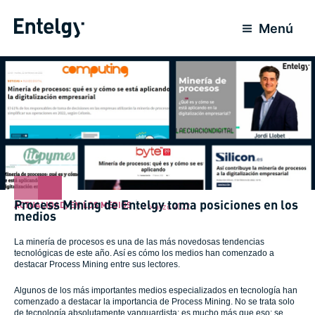
Ir
al
Menú
contenido
Process Mining de Entelgy toma posiciones en los
ACTUALIDAD
,
EN LOS MEDIOS
3 Marzo 2022
medios
La minería de procesos es una de las más novedosas tendencias
tecnológicas de este año. Así es cómo los medios han comenzado a
destacar Process Mining entre sus lectores.
Algunos de los más importantes medios especializados en tecnología han
comenzado a destacar la importancia de Process Mining. No se trata solo
de tecnología absolutamente vanguardista; es mucho más que eso: se