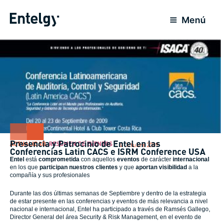
Ir
al
Menú
contenido
Presencia y Patrocinio de Entel en las
ACTUALIDAD
,
RESUMEN DE EVENTOS
4 Octubre 2009
Conferencias Latin CACS e ISRM Conference USA
Entel
está
comprometida
con aquellos
eventos
de carácter
internacional
en los que
participan nuestros clientes
y que
aportan visibilidad
a la
compañía y sus profesionales
Durante las dos últimas semanas de Septiembre y dentro de la estrategia
de estar presente en las conferencias y eventos de más relevancia a nivel
nacional e internacional, Entel ha participado a través de Ramsés Gallego,
Director General del área Security & Risk Management, en el evento de