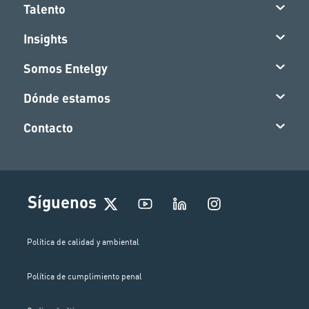
Talento
Insights
Somos Entelgy
Dónde estamos
Contacto
I
Síguenos
n
s
t
Política de calidad y ambiental
a
g
Política de cumplimiento penal
r
a