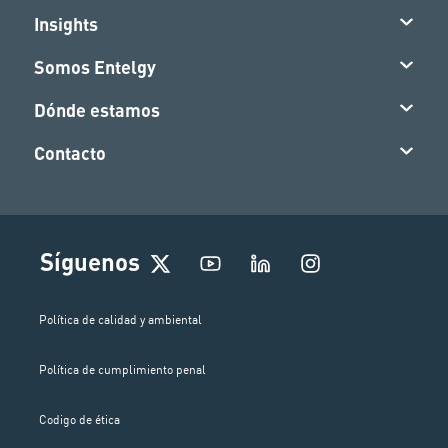
Insights
Somos Entelgy
Dónde estamos
Contacto
I
Síguenos
n
s
t
Política de calidad y ambiental
a
g
Política de cumplimiento penal
r
a
m
Codigo de ética