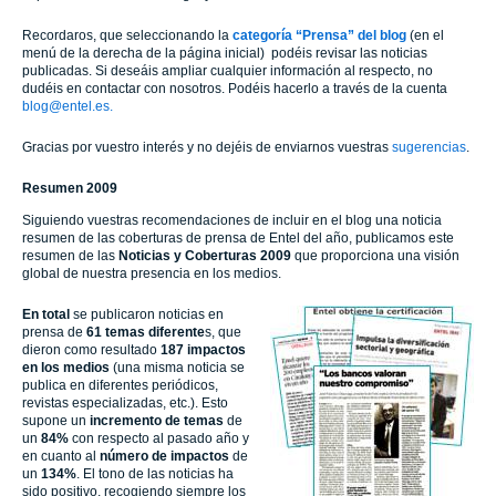
Recordaros, que seleccionando la
categoría “Prensa” del blog
(en el
menú de la derecha de la página inicial) podéis revisar las noticias
publicadas. Si deseáis ampliar cualquier información al respecto, no
dudéis en contactar con nosotros. Podéis hacerlo a través de la cuenta
blog@entel.es.
Gracias por vuestro interés y no dejéis de enviarnos vuestras
sugerencias
.
Resumen 2009
Siguiendo vuestras recomendaciones de incluir en el blog una noticia
resumen de las coberturas de prensa de Entel del año, publicamos este
resumen de las
Noticias y Coberturas 2009
que proporciona una visión
global de nuestra presencia en los medios.
En total
se publicaron noticias en
prensa de
61 temas diferente
s, que
dieron como resultado
187 impactos
en los medios
(una misma noticia se
publica en diferentes periódicos,
revistas especializadas, etc.). Esto
supone un
incremento de temas
de
un
84%
con respecto al pasado año y
en cuanto al
número de impactos
de
un
134%
. El tono de las noticias ha
sido positivo, recogiendo siempre los