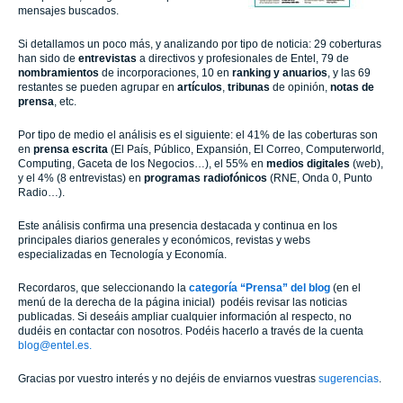
mensajes buscados.
Si detallamos un poco más, y analizando por tipo de noticia: 29 coberturas
han sido de
entrevistas
a directivos y profesionales de Entel, 79 de
nombramientos
de incorporaciones, 10 en
ranking y anuarios
, y las 69
restantes se pueden agrupar en
artículos
,
tribunas
de opinión,
notas de
prensa
, etc.
Por tipo de medio el análisis es el siguiente: el 41% de las coberturas son
en
prensa escrita
(El País, Público, Expansión, El Correo, Computerworld,
Computing, Gaceta de los Negocios…), el 55% en
medios digitales
(web),
y el 4% (8 entrevistas) en
programas radiofónicos
(RNE, Onda 0, Punto
Radio…).
Este análisis confirma una presencia destacada y continua en los
principales diarios generales y económicos, revistas y webs
especializadas en Tecnología y Economía.
Recordaros, que seleccionando la
categoría “Prensa” del blog
(en el
menú de la derecha de la página inicial) podéis revisar las noticias
publicadas. Si deseáis ampliar cualquier información al respecto, no
dudéis en contactar con nosotros. Podéis hacerlo a través de la cuenta
blog@entel.es.
Gracias por vuestro interés y no dejéis de enviarnos vuestras
sugerencias
.