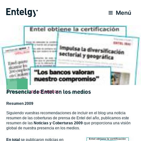
Ir
al
Menú
contenido
Presencia de Entel en los medios
ACTUALIDAD
,
EN LOS MEDIOS
14 Enero 2010
Resumen 2009
Siguiendo vuestras recomendaciones de incluir en el blog una noticia
resumen de las coberturas de prensa de Entel del año, publicamos este
resumen de las
Noticias y Coberturas 2009
que proporciona una visión
global de nuestra presencia en los medios.
En total
se publicaron noticias en