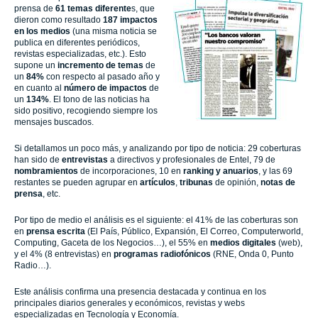
prensa de
61 temas diferente
s, que
dieron como resultado
187 impactos
en los medios
(una misma noticia se
publica en diferentes periódicos,
revistas especializadas, etc.). Esto
supone un
incremento de temas
de
un
84%
con respecto al pasado año y
en cuanto al
número de impactos
de
un
134%
. El tono de las noticias ha
sido positivo, recogiendo siempre los
mensajes buscados.
Si detallamos un poco más, y analizando por tipo de noticia: 29 coberturas
han sido de
entrevistas
a directivos y profesionales de Entel, 79 de
nombramientos
de incorporaciones, 10 en
ranking y anuarios
, y las 69
restantes se pueden agrupar en
artículos
,
tribunas
de opinión,
notas de
prensa
, etc.
Por tipo de medio el análisis es el siguiente: el 41% de las coberturas son
en
prensa escrita
(El País, Público, Expansión, El Correo, Computerworld,
Computing, Gaceta de los Negocios…), el 55% en
medios digitales
(web),
y el 4% (8 entrevistas) en
programas radiofónicos
(RNE, Onda 0, Punto
Radio…).
Este análisis confirma una presencia destacada y continua en los
principales diarios generales y económicos, revistas y webs
especializadas en Tecnología y Economía.