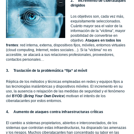
2.
Incremento de ciberataques
dirigidos
Los objetivos son, cada vez más,
exquisitamente seleccionados.
Cuánto mayor sea el valor de la
información de la “víctima“, mayor
posibilidad de convertirse en
objetivo.
Ataques en todos los
frentes
: red interna, externa, dispositivos fijos, móviles, entornos virtuales
(cloud computing, Internet, redes sociales…). Si la “víctima“ no es
accesible, se atacará a sus relaciones profesionales, proveedores,
contactos personales…
3.
Traslación de la problemática “fija“ al móvil
Réplica de los métodos y técnicas empleadas en redes y equipos fijos a
las tecnologías inalámbricas y dispositivos móviles. El incremento en su
uso, la ausencia o relajación de las medidas de seguridad y el fenómeno
del
BYOD
(
Bring Your Own Device
) motivan el interés de los
ciberatacantes por estos entornos.
4.
Aumento de ataques contra infraestructuras críticas
El cambio a sistemas propietarios, abiertos e interconectados, de los
sistemas que controlan estas infraestructuras, ha disparado las amenazas
y los riesgos. Muchos ciberatacantes han concentrado su labor en las