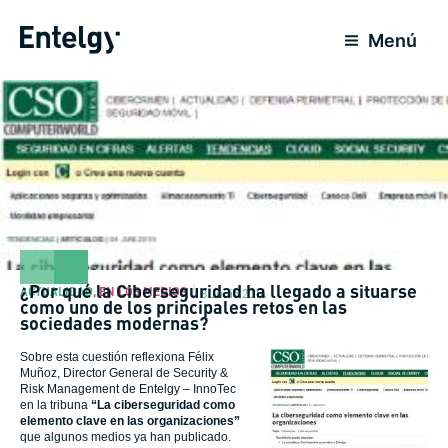
Ir
al
Menú
contenido
¿Por qué la Ciberseguridad ha llegado a situarse
ACTUALIDAD
,
EN LOS MEDIOS
8 Junio 2014
como uno de los principales retos en las
sociedades modernas?
Sobre esta cuestión reflexiona Félix
Muñoz, Director General de Security &
Risk Management de Entelgy – InnoTec
en la tribuna
“
La ciberseguridad como
elemento clave en las organizaciones”
que algunos medios ya han publicado.