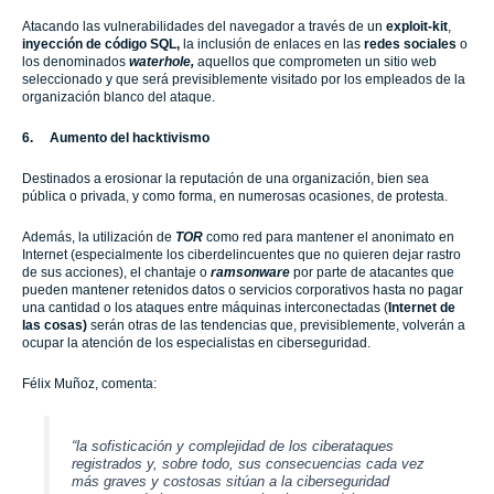
Atacando las vulnerabilidades del navegador a través de un
exploit-kit
,
inyección de código SQL,
la inclusión de enlaces en las
redes sociales
o
los denominados
waterhole,
aquellos que comprometen un sitio web
seleccionado y que será previsiblemente visitado por los empleados de la
organización blanco del ataque.
6.
Aumento del hacktivismo
Destinados a erosionar la reputación de una organización, bien sea
pública o privada, y como forma, en numerosas ocasiones, de protesta.
Además, la utilización de
TOR
como red para mantener el anonimato en
Internet (especialmente los ciberdelincuentes que no quieren dejar rastro
de sus acciones), el chantaje o
ramsonware
por parte de atacantes que
pueden mantener retenidos datos o servicios corporativos hasta no pagar
una cantidad o los ataques entre máquinas interconectadas (
Internet de
las cosas)
serán otras de las tendencias que, previsiblemente, volverán a
ocupar la atención de los especialistas en ciberseguridad.
Félix Muñoz, comenta:
“l
a sofisticación y complejidad de los ciberataques
registrados y, sobre todo, sus consecuencias cada vez
más graves y costosas sitúan a la ciberseguridad