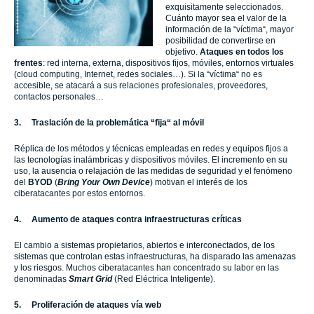
exquisitamente seleccionados.
Cuánto mayor sea el valor de la
información de la “víctima“, mayor
posibilidad de convertirse en
objetivo.
Ataques en todos los
frentes
: red interna, externa, dispositivos fijos, móviles, entornos virtuales
(cloud computing, Internet, redes sociales…). Si la “víctima“ no es
accesible, se atacará a sus relaciones profesionales, proveedores,
contactos personales…
3.
Traslación de la problemática “fija“ al móvil
Réplica de los métodos y técnicas empleadas en redes y equipos fijos a
las tecnologías inalámbricas y dispositivos móviles. El incremento en su
uso, la ausencia o relajación de las medidas de seguridad y el fenómeno
del
BYOD
(
Bring Your Own Device
) motivan el interés de los
ciberatacantes por estos entornos.
4.
Aumento de ataques contra infraestructuras críticas
El cambio a sistemas propietarios, abiertos e interconectados, de los
sistemas que controlan estas infraestructuras, ha disparado las amenazas
y los riesgos. Muchos ciberatacantes han concentrado su labor en las
denominadas
Smart Grid
(Red Eléctrica Inteligente).
5.
Proliferación de ataques vía web