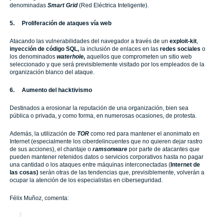
denominadas
Smart Grid
(Red Eléctrica Inteligente).
5.
Proliferación de ataques vía web
Atacando las vulnerabilidades del navegador a través de un
exploit-kit
,
inyección de código SQL,
la inclusión de enlaces en las
redes sociales
o
los denominados
waterhole,
aquellos que comprometen un sitio web
seleccionado y que será previsiblemente visitado por los empleados de la
organización blanco del ataque.
6.
Aumento del hacktivismo
Destinados a erosionar la reputación de una organización, bien sea
pública o privada, y como forma, en numerosas ocasiones, de protesta.
Además, la utilización de
TOR
como red para mantener el anonimato en
Internet (especialmente los ciberdelincuentes que no quieren dejar rastro
de sus acciones), el chantaje o
ramsonware
por parte de atacantes que
pueden mantener retenidos datos o servicios corporativos hasta no pagar
una cantidad o los ataques entre máquinas interconectadas (
Internet de
las cosas)
serán otras de las tendencias que, previsiblemente, volverán a
ocupar la atención de los especialistas en ciberseguridad.
Félix Muñoz, comenta: