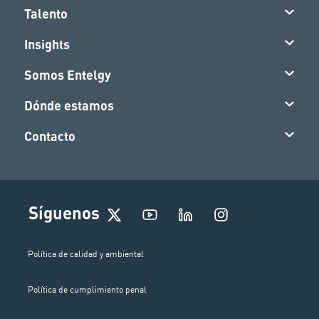
Talento
Insights
Somos Entelgy
Dónde estamos
Contacto
I
Síguenos
n
s
t
Política de calidad y ambiental
a
g
Política de cumplimiento penal
r
a