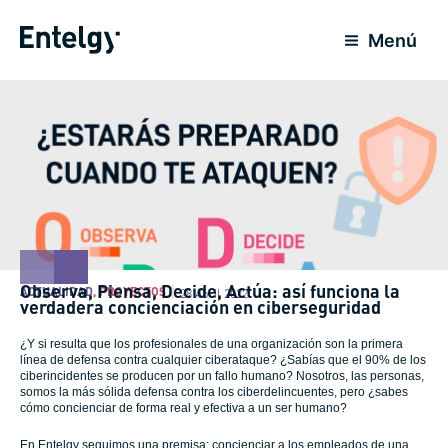
Ir
al
Menú
contenido
Observa, Piensa, Decide, Actúa: así funciona la
ACTUALIDAD
,
PROYECTOS
28 Abril 2022
verdadera concienciación en ciberseguridad
¿Y si resulta que los profesionales de una organización son la primera
línea de defensa contra cualquier ciberataque? ¿Sabías que el 90% de los
ciberincidentes se producen por un fallo humano? Nosotros, las personas,
somos la más sólida defensa contra los ciberdelincuentes, pero ¿sabes
cómo concienciar de forma real y efectiva a un ser humano?
En Entelgy seguimos una premisa: concienciar a los empleados de una