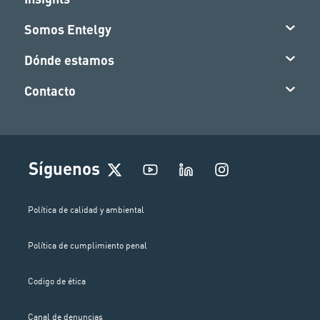
Somos Entelgy
Dónde estamos
Contacto
I
Síguenos
n
s
t
Política de calidad y ambiental
a
g
Política de cumplimiento penal
r
a
m
Codigo de ética
Canal de denuncias