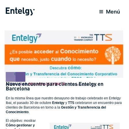
Ir
al
Menú
contenido
Nuevo encuentro para clientes Entelgy en
ACTUALIDAD
,
RESUMEN DE EVENTOS
5 Noviembre 2014
Barcelona
En la misma línea que nuestro desayuno de trabajo celebrado en
Entelgy
Ibai
,
el pasado 30 de octubre
Entelgy
y
TTS
celebraron un
encuentro para
clientes de Barcelona
en torno a la
Gestión y Transferencia del
Conocimiento
.
El objetivo: mostrar
Cómo gestionar y