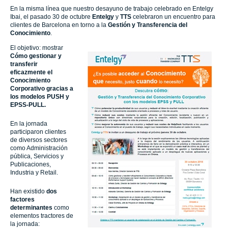
En la misma línea que nuestro desayuno de trabajo celebrado en
Entelgy
Ibai
,
el pasado 30 de octubre
Entelgy
y
TTS
celebraron un
encuentro para
clientes de Barcelona
en torno a la
Gestión y Transferencia del
Conocimiento
.
El objetivo: mostrar
Cómo gestionar y
transferir
eficazmente el
Conocimiento
Corporativo gracias a
los modelos PUSH y
EPSS-PULL
.
En la jornada
participaron clientes
de diversos sectores
como Administración
pública, Servicios y
Publicaciones,
Industria y Retail.
Han existido
dos
factores
determinantes
como
elementos tractores de
la jornada: