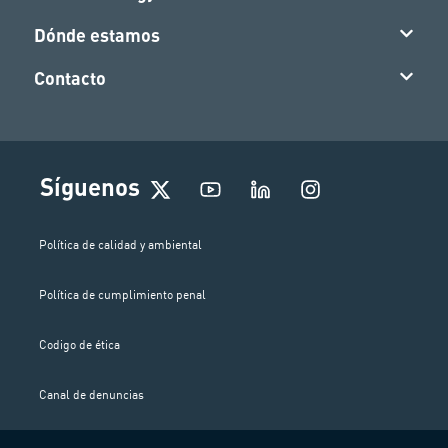
Dónde estamos
Contacto
I
Síguenos
n
s
t
Política de calidad y ambiental
a
g
Política de cumplimiento penal
r
a
m
Codigo de ética
Canal de denuncias