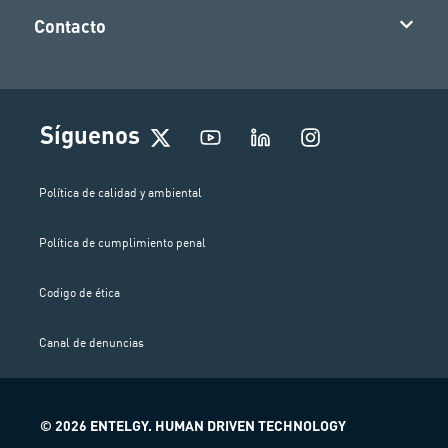
Contacto
I
Síguenos
n
s
t
Política de calidad y ambiental
a
g
Política de cumplimiento penal
r
a
m
Codigo de ética
Canal de denuncias
© 2026 ENTELGY. HUMAN DRIVEN TECHNOLOGY