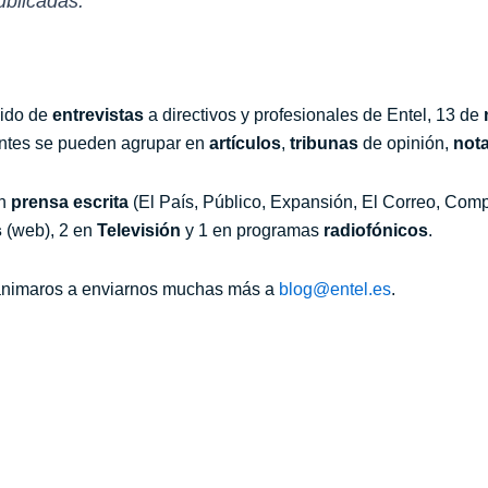
ublicadas.
sido de
entrevistas
a directivos y profesionales de Entel, 13 de
tantes se pueden agrupar en
artículos
,
tribunas
de opinión,
not
en
prensa escrita
(El País, Público, Expansión, El Correo, Com
s
(web), 2 en
Televisión
y 1 en programas
radiofónicos
.
 animaros a enviarnos muchas más a
blog@entel.es
.