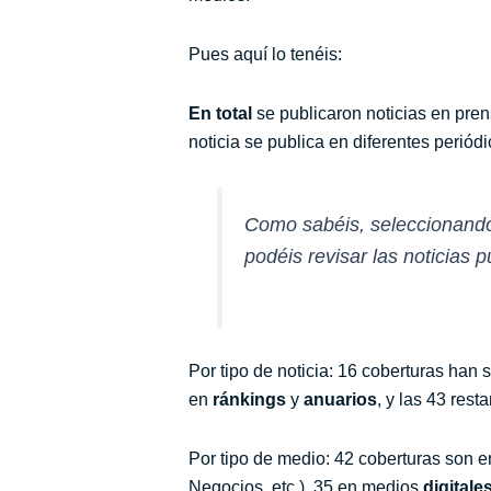
Pues aquí lo tenéis:
En total
se publicaron noticias en pre
noticia se publica en diferentes periódi
Como sabéis, seleccionand
podéis revisar las noticias p
Por tipo de noticia:
16 coberturas han 
en
ránkings
y
anuarios
, y las 43 res
Por tipo de medio: 42 coberturas son 
Negocios, etc.), 35 en medios
digitale