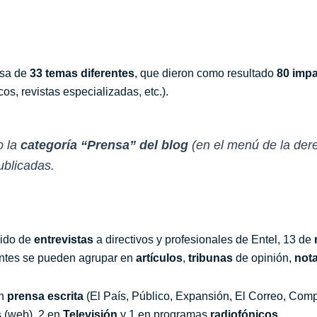
nsa de
33 temas diferentes
, que dieron como resultado
80 impa
cos, revistas especializadas, etc.).
o la
categoría “Prensa” del blog
(en el menú de la dere
ublicadas.
sido de
entrevistas
a directivos y profesionales de Entel, 13 de
tantes se pueden agrupar en
artículos
,
tribunas
de opinión,
not
en
prensa escrita
(El País, Público, Expansión, El Correo, Com
s
(web), 2 en
Televisión
y 1 en programas
radiofónicos
.