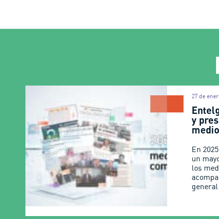
27 de ener
Entel
y pres
medio
En 2025
un mayo
los med
acompa
general