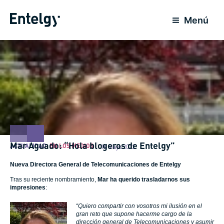
Ir
al
Menú
contenido
Mar Aguado: “Hola blogeros de Entelgy”
ACTUALIDAD
,
EN LOS MEDIOS
16 Mayo 2012
Nueva Directora General de Telecomunicaciones de Entelgy
Tras su reciente nombramiento,
Mar ha querido trasladarnos sus
impresiones
:
“Quiero compartir con vosotros mi ilusión en el
gran reto que supone hacerme cargo de la
dirección general de Telecomunicaciones y asumir