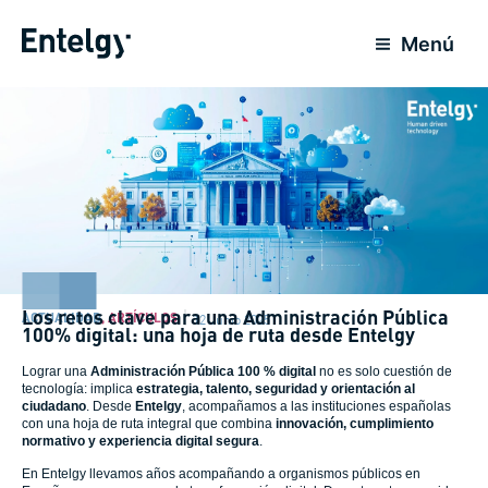
Ir
al
Menú
contenido
Los retos clave para una Administración Pública
ACTUALIDAD
,
ARTÍCULOS
12 Junio 2025
100% digital: una hoja de ruta desde Entelgy
Lograr una
Administración Pública 100 % digital
no es solo cuestión de
tecnología: implica
estrategia, talento, seguridad y orientación al
ciudadano
. Desde
Entelgy
, acompañamos a las instituciones españolas
con una hoja de ruta integral que combina
innovación, cumplimiento
normativo y experiencia digital segura
.
En Entelgy llevamos años acompañando a organismos públicos en