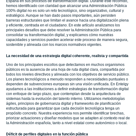
España en sus procesos de transformación digital. Durante este recorrido,
hemos identificado con claridad que alcanzar una Administración Pública
100% digital no es solo un reto tecnológico, sino organizativo, cultural y
estratégico. Aunque se han dado pasos importantes, aún persisten
barreras estructurales que limitan el avance hacia una digitalización plena
y eficiente, centrada en el ciudadano. En este artículo analizamos los
principales desafíos que debe resolver la Administración Pública para
consolidar su transformación digital, y explicamos cómo nuestras
capacidades y servicios pueden acelerar este proceso de manera segura,
sostenible y alineada con los marcos normativos vigentes.
La necesidad de una estrategia digital coherente, realista y compartida
Uno de los principales escollos que detectamos en muchos organismos
públicos es la ausencia de una hoja de ruta digital clara, compartida por
todos los niveles directivos y alineada con los objetivos de servicio público.
Los planes tecnológicos a menudo responden a necesidades puntuales o
dependen de subvenciones europeas sin una visión unificada. En Entelgy
ayudamos a las instituciones a definir estrategias de transformación digital
con enfoque de largo plazo, que contemplan desde la arquitectura de
sistemas hasta la evolución del talento interno. Utilizamos metodologías
ágiles, principios de gobernanza digital y frameworks de planificación
estructurada para garantizar que cada decisión tecnológica tenga un
propósito concreto. Nuestra experiencia nos permite identificar brechas,
priorizar actuaciones y diseñar modelos que se adapten al contexto real de
la Administración española, tanto a nivel estatal como autonómico o local.
Déficit de perfiles digitales en la función pública