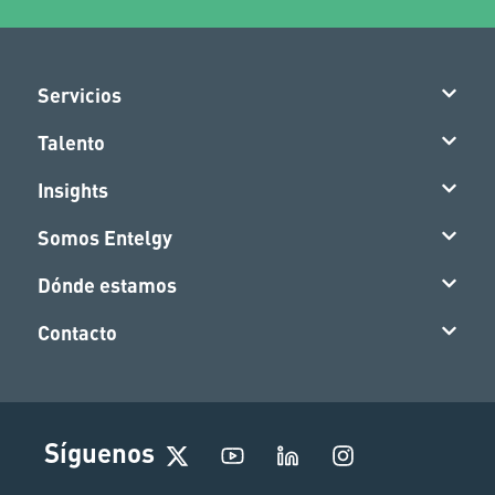
Servicios
Talento
Insights
Somos Entelgy
Dónde estamos
Contacto
I
Síguenos
n
s