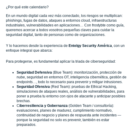
¿Por qué este calendario?
En un mundo digital cada vez más conectado, los riesgos se multiplican:
phishings, fugas de datos, ataques a entornos cloud, infraestructuras
industriales, vulnerabilidades en aplicaciones… Con frostybte como guía,
queremos acercar a todos vosotros pequeñas claves para cuidar la
seguridad digital, tanto de personas como de organizaciones.
Y lo hacemos desde la experiencia de
Entelgy Security América
, con un
enfoque integral que abarca:
Para protegerse, es fundamental aplicar la triada de ciberseguridad:
Seguridad Defensiva
(Blue Team): monitorización, protección de
nube, seguridad en entornos OT, inteligencia cibernética, gestión de
endpoints…, todo lo necesario para prevenir y mitigar intrusiones.
Seguridad Ofensiva
(Red Team): pruebas de Ethical Hacking,
simulaciones de ataques reales, análisis de vulnerabilidades, para
poner a prueba tu entorno con ojos de atacante y anticipar posibles
brechas.
C
iberresiliencia y Gobernanza
(Golden Team / consultoría):
evaluaciones, planes de madurez, cumplimiento normativo,
continuidad de negocio y planes de respuesta ante incidentes —
porque la seguridad no solo es prevenir, también es estar
preparados.