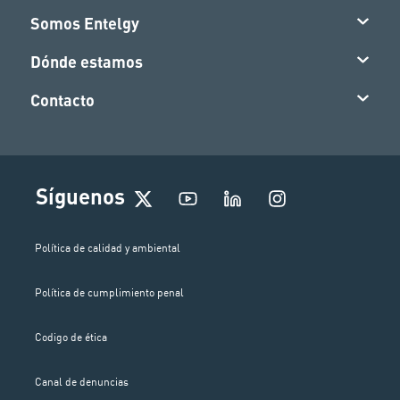
Somos Entelgy
Dónde estamos
Contacto
I
Síguenos
n
s
t
Política de calidad y ambiental
a
g
Política de cumplimiento penal
r
a
m
Codigo de ética
Canal de denuncias