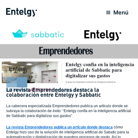
Ir
al
Menú
contenido
La revista Emprendedores destaca la
ACTUALIDAD
,
ARTÍCULOS
28 Septiembre 2023
colaboración entre Entelgy y Sabbatic
La cabecera especializada Emprendedores publica un artículo donde se
subraya la colaboración de éxito: “Entelgy confía en la inteligencia artificial
de Sabbatic para digitalizar sus gastos”.
La revista Emprendedores publica un artículo donde destaca
cómo
Entelgy hizo uso de la solución de inteligencia artificial de Sabatic para la
automatización y digitalización de nuestros procesos de gasto. Así lo