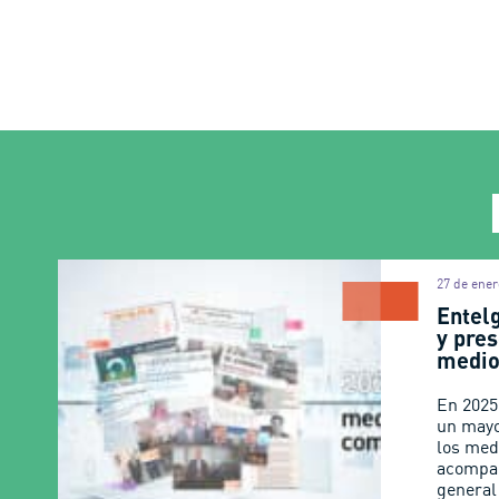
27 de ener
Entel
y pres
medio
En 2025
un mayo
los med
acompa
general