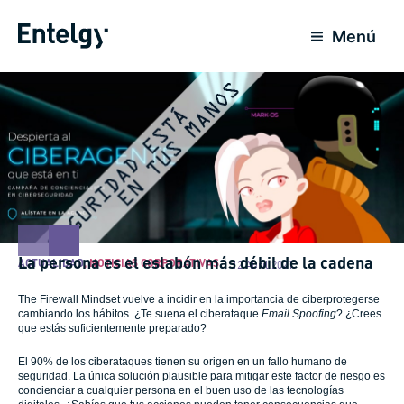
Ir
al
Menú
contenido
La persona es el eslabón más débil de la cadena
ACTUALIDAD
,
NOTICIAS CORPORATIVAS
12 Abril 2021
The Firewall Mindset vuelve a incidir en la importancia de ciberprotegerse
cambiando los hábitos. ¿Te suena el ciberataque
Email Spoofing
? ¿Crees
que estás suficientemente preparado?
El 90% de los ciberataques tienen su origen en un fallo humano de
seguridad. La única solución plausible para mitigar este factor de riesgo es
concienciar a cualquier persona en el buen uso de las tecnologías