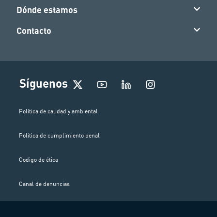
Dónde estamos
Contacto
I
Síguenos
n
s
t
Política de calidad y ambiental
a
g
Política de cumplimiento penal
r
a
m
Codigo de ética
Canal de denuncias