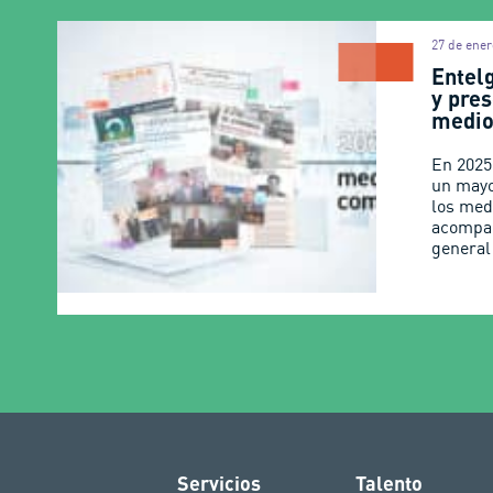
27 de ener
Entel
y pres
medio
En 2025
un mayo
los med
acompa
general
Servicios
Talento