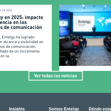
o de 2026
gy en 2025: impacto
encia en los
s de comunicación
, Entelgy ha logrado
r alcance y visibilidad en
ios de comunicación,
ñado de un incremento
 en la
Ver todas las noticias
Insights
Somos Entelgy
Dónde est