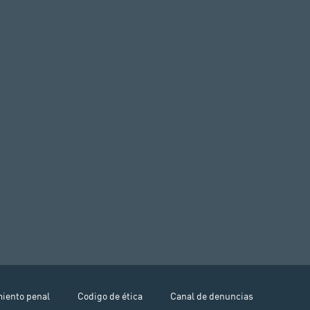
miento penal
Codigo de ética
Canal de denuncias