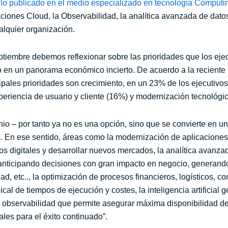
ulo publicado en el medio especializado en tecnología Comput
ciones Cloud, la Observabilidad, la analítica avanzada de dat
alquier organización.
ptiembre debemos reflexionar sobre las prioridades que los eje
 en un panorama económico incierto. De acuerdo a la reciente i
cipales prioridades son crecimiento, en un 23% de los ejecutivo
xperiencia de usuario y cliente (16%) y modernización tecnológi
nio – por tanto ya no es una opción, sino que se convierte en u
s. En ese sentido, áreas como la modernización de aplicacione
tos digitales y desarrollar nuevos mercados, la analítica avanza
anticipando decisiones con gran impacto en negocio, generand
dad, etc.., la optimización de procesos financieros, logísticos, 
ical de tiempos de ejecución y costes, la inteligencia artificial
a observabilidad que permite asegurar máxima disponibilidad de
les para el éxito continuado”.