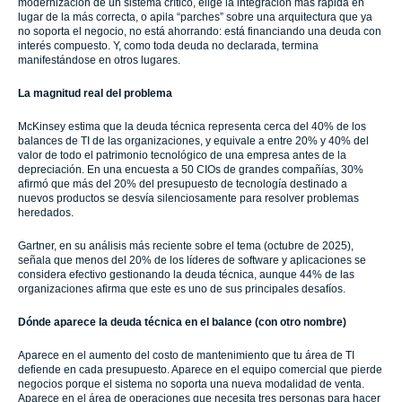
modernización de un sistema crítico, elige la integración más rápida en
lugar de la más correcta, o apila “parches” sobre una arquitectura que ya
no soporta el negocio, no está ahorrando: está financiando una deuda con
interés compuesto. Y, como toda deuda no declarada, termina
manifestándose en otros lugares.
La magnitud real del problema
McKinsey estima que la deuda técnica representa cerca del 40% de los
balances de TI de las organizaciones, y equivale a entre 20% y 40% del
valor de todo el patrimonio tecnológico de una empresa antes de la
depreciación. En una encuesta a 50 CIOs de grandes compañías, 30%
afirmó que más del 20% del presupuesto de tecnología destinado a
nuevos productos se desvía silenciosamente para resolver problemas
heredados.
Gartner, en su análisis más reciente sobre el tema (octubre de 2025),
señala que menos del 20% de los líderes de software y aplicaciones se
considera efectivo gestionando la deuda técnica, aunque 44% de las
organizaciones afirma que este es uno de sus principales desafíos.
Dónde aparece la deuda técnica en el balance (con otro nombre)
Aparece en el aumento del costo de mantenimiento que tu área de TI
defiende en cada presupuesto. Aparece en el equipo comercial que pierde
negocios porque el sistema no soporta una nueva modalidad de venta.
Aparece en el área de operaciones que necesita tres personas para hacer