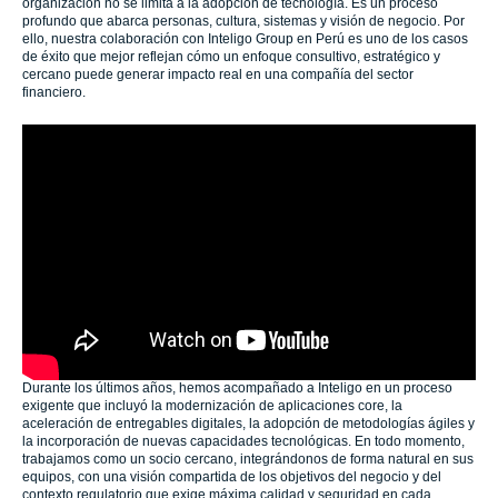
organización no se limita a la adopción de tecnología. Es un proceso
profundo que abarca personas, cultura, sistemas y visión de negocio. Por
ello, nuestra colaboración con Inteligo Group en Perú es uno de los casos
de éxito que mejor reflejan cómo un enfoque consultivo, estratégico y
cercano puede generar impacto real en una compañía del sector
financiero.
Durante los últimos años, hemos acompañado a Inteligo en un proceso
exigente que incluyó la modernización de aplicaciones core, la
aceleración de entregables digitales, la adopción de metodologías ágiles y
la incorporación de nuevas capacidades tecnológicas. En todo momento,
trabajamos como un socio cercano, integrándonos de forma natural en sus
equipos, con una visión compartida de los objetivos del negocio y del
contexto regulatorio que exige máxima calidad y seguridad en cada