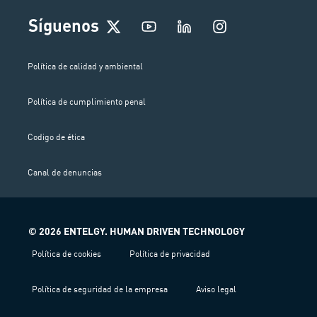
I
Síguenos
n
s
t
Política de calidad y ambiental
a
g
Política de cumplimiento penal
r
a
m
Codigo de ética
Canal de denuncias
© 2026 ENTELGY. HUMAN DRIVEN TECHNOLOGY
Política de cookies
Política de privacidad
Política de seguridad de la empresa
Aviso legal