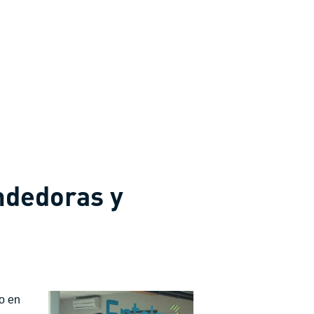
ndedoras y
do en