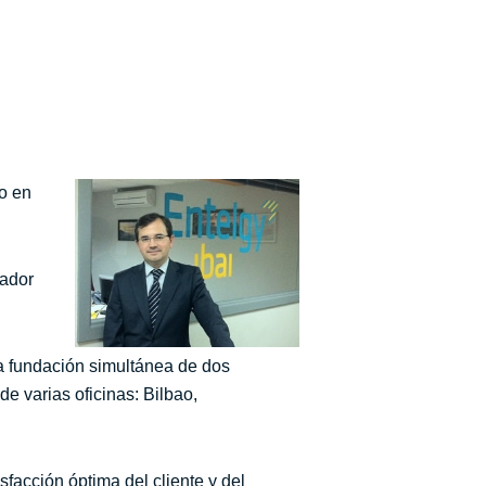
do en
vador
a fundación simultánea de dos
e varias oficinas: Bilbao,
sfacción óptima del cliente y del