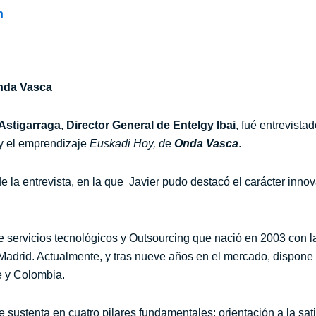
n
Onda Vasca
 Astigarraga
,
Director General de
Entelgy
Ibai
, fué entrevista
 y el emprendizaje
Euskadi Hoy, d
e
Onda Vasca
.
 la entrevista, en la que Javier pudo destacó el carácter inno
 servicios tecnológicos y Outsourcing que nació en 2003 con l
Madrid. Actualmente, y tras nueve años en el mercado, dispone d
le y Colombia.
 sustenta en cuatro pilares fundamentales: orientación a la sati