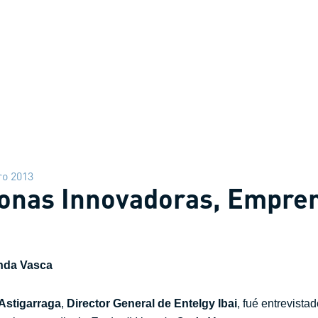
ro 2013
sonas Innovadoras, Empre
Onda Vasca
 Astigarraga
,
Director General de
Entelgy
Ibai
, fué entrevista