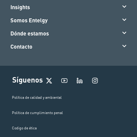
Insights
Somos Entelgy
Dónde estamos
Contacto
I
Síguenos
n
s
t
Política de calidad y ambiental
a
g
Política de cumplimiento penal
r
a
m
Codigo de ética