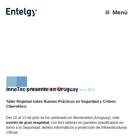
Ir
al
Menú
contenido
InnoTec presente en Uruguay
ACTUALIDAD
,
RESUMEN DE EVENTOS
26 Julio 2012
Taller Regional sobre Buenas Prácticas en Seguridad y Crimen
Cibernético
Del 10 al 13 de julio se ha celebrado en Montevideo (Uruguay), este
evento de gran magnitud
, con tres talleres en paralelo planificados en
torno a la Seguridad, delitos informáticos y protección de infraestructuras
críticas.