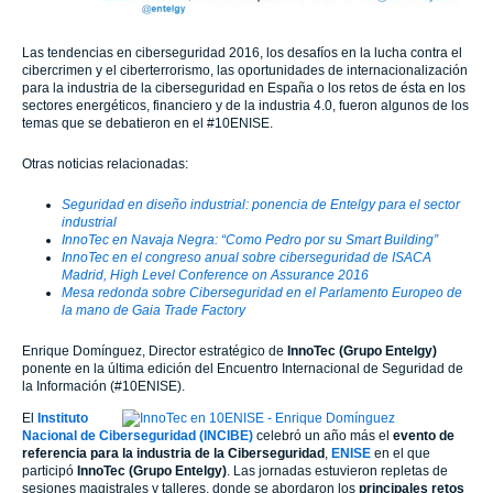
Las tendencias en ciberseguridad 2016, los desafíos en la lucha contra el
cibercrimen y el ciberterrorismo, las oportunidades de internacionalización
para la industria de la ciberseguridad en España o los retos de ésta en los
sectores energéticos, financiero y de la industria 4.0, fueron algunos de los
temas que se debatieron en el #10ENISE.
Otras noticias relacionadas:
Seguridad en diseño industrial: ponencia de Entelgy para el sector
industrial
InnoTec en Navaja Negra: “Como Pedro por su Smart Building”
InnoTec en el congreso anual sobre ciberseguridad de ISACA
Madrid, High Level Conference on Assurance 2016
Mesa redonda sobre Ciberseguridad en el Parlamento Europeo de
la mano de Gaia Trade Factory
Enrique Domínguez, Director estratégico de
InnoTec (Grupo Entelgy)
ponente en la última edición del Encuentro Internacional de Seguridad de
la Información (#10ENISE).
El
Instituto
Nacional de Ciberseguridad (INCIBE)
celebró un año más el
evento de
referencia para la industria de la Ciberseguridad
,
ENISE
en el que
participó
InnoTec
(Grupo Entelgy)
. Las jornadas estuvieron repletas de
sesiones magistrales y talleres, donde se abordaron los
principales retos