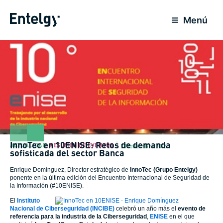
Ir
al
Menú
contenido
InnoTec en 10ENISE: Retos de demanda
ACTUALIDAD
,
RESUMEN DE EVENTOS
2 Noviembre 2016
sofisticada del sector Banca
Enrique Domínguez, Director estratégico de
InnoTec (Grupo Entelgy)
ponente en la última edición del Encuentro Internacional de Seguridad de
la Información (#10ENISE).
El
Instituto
Nacional de Ciberseguridad (INCIBE)
celebró un año más el
evento de
referencia para la industria de la Ciberseguridad
,
ENISE
en el que