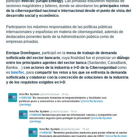
participó
InnoTec
(Grupo Entelgy)
. Las jornadas estuvieron repletas de
sesiones magistrales y talleres, donde se abordaron los
principales retos
de la ciberseguridad nacional e internacional desde el punto de vista del
desarrollo social y económico
.
Participaron los máximos responsables de las políticas públicas
internacionales y españolas en materia de ciberseguridad, además de
destacados ponentes tanto de la Administración pública como de
empresas privadas.
Enrique Domínguez
, participó en la
mesa de trabajo de demanda
sofisticada del sector bancario
, cuya finalidad fue el propiciar un
diálogo
entre los principales agentes del sector banca
(Santander, CaixaBank,
Bankia…)
con actores de la industria e I+D de la Ciberseguridad
como
es
InnoTec
, para
compartir los retos a los que se enfrenta la demanda
sofisticada y colaborar con la concreción de soluciones de la industria
y de los requisitos exigidos en I+D
.