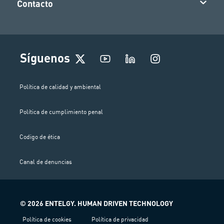
Contacto
I
Síguenos
n
s
t
Política de calidad y ambiental
a
g
Política de cumplimiento penal
r
a
m
Codigo de ética
Canal de denuncias
© 2026 ENTELGY. HUMAN DRIVEN TECHNOLOGY
Política de cookies
Política de privacidad