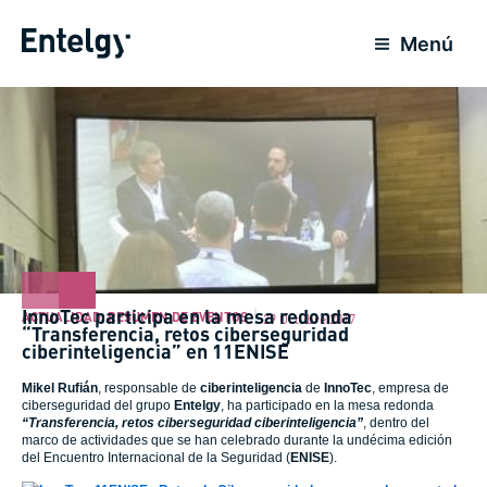
Ir
al
Menú
contenido
InnoTec participa en la mesa redonda
ACTUALIDAD
,
RESUMEN DE EVENTOS
29 Octubre 2017
“Transferencia, retos ciberseguridad
ciberinteligencia” en 11ENISE
Mikel Rufián
, responsable de
ciberinteligencia
de
InnoTec
, empresa de
ciberseguridad del
grupo
Entelgy
, ha participado en la mesa redonda
“Transferencia, retos ciberseguridad ciberinteligencia”
, dentro del
marco de actividades que se han celebrado durante la undécima edición
del Encuentro Internacional de la Seguridad (
ENISE
).