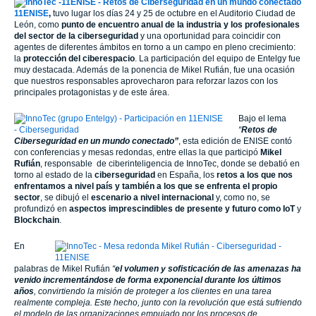
11ENISE
,
tuvo lugar los días 24 y 25 de octubre en el Auditorio Ciudad de
León, como
punto de encuentro anual de la industria y los profesionales
del sector de la ciberseguridad
y una oportunidad para coincidir con
agentes de diferentes ámbitos en torno a un campo en pleno crecimiento:
la
protección del ciberespacio
. La participación del equipo de Entelgy fue
muy destacada. Además de la ponencia de Mikel Rufián, fue una ocasión
que nuestros responsables aprovecharon para reforzar lazos con los
principales protagonistas y de este área.
Bajo el lema
“
Retos de
Ciberseguridad en un mundo conectado”
, esta edición de ENISE contó
con conferencias y mesas redondas, entre ellas la que participó
Mikel
Rufián
, responsable de ciberinteligencia de
InnoTec
, donde se debatió en
torno al estado de la
ciberseguridad
en España, los
retos a los que nos
enfrentamos a nivel país y también a los que se enfrenta el propio
sector
, se dibujó el
escenario a nivel internacional
y, como no, se
profundizó en
aspectos imprescindibles de presente y futuro como
IoT
y
Blockchain
.
En
palabras de Mikel Rufián
“
el volumen y sofisticación de las amenazas ha
venido incrementándose de forma exponencial durante los últimos
años
, convirtiendo la misión de proteger a los clientes en una tarea
realmente compleja. Este hecho, junto con la revolución que está sufriendo
el modelo de las organizaciones empujado por los procesos de