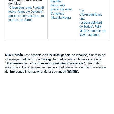
el Congreso
una responsabilidad
y Defensa”, robo de
“Navaja
de Todos”, Félix
información en el
Negra
Muñoz ponente en
mundo del fútbol
ISACA Madrid
Mikel Rufián
, responsable de
ciberinteligencia
de
InnoTec
, empresa de
ciberseguridad del
grupo
Entelgy
, ha participado en la mesa redonda
“Transferencia, retos ciberseguridad ciberinteligencia”
, dentro del
marco de actividades que se han celebrado durante la undécima edición
del Encuentro Internacional de la Seguridad (
ENISE
).
11ENISE
,
tuvo lugar los días 24 y 25 de octubre en el Auditorio Ciudad de
León, como
punto de encuentro anual de la industria y los profesionales
del sector de la ciberseguridad
y una oportunidad para coincidir con
agentes de diferentes ámbitos en torno a un campo en pleno crecimiento:
la
protección del ciberespacio
. La participación del equipo de Entelgy fue
muy destacada. Además de la ponencia de Mikel Rufián, fue una ocasión
que nuestros responsables aprovecharon para reforzar lazos con los
principales protagonistas y de este área.
Bajo el lema
“
Retos de
Ciberseguridad en un mundo conectado”
, esta edición de ENISE contó
con conferencias y mesas redondas, entre ellas la que participó
Mikel