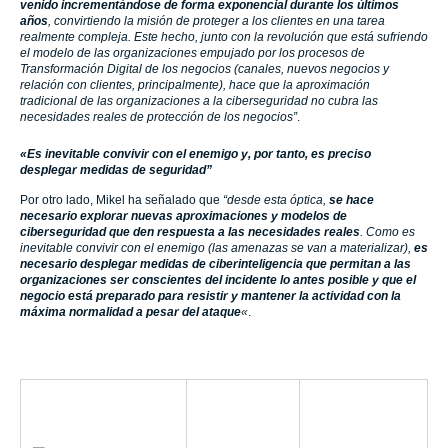
negocio está preparado para resistir y mantener la actividad con la
máxima normalidad a pesar del ataque
«
.
InnoTec
importante
“Ciberseguridad:
presencia en
“La Ciberseguridad:
Football leaks -Ataque
el Congreso
una responsabilidad
y Defensa”, robo de
“Navaja
de Todos”, Félix
información en el
Negra
Muñoz ponente en
mundo del fútbol
ISACA Madrid