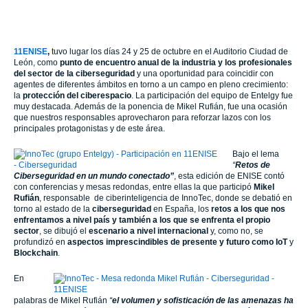
Rufián
, responsable de ciberinteligencia de
InnoTec
, donde se debatió en
torno al estado de la
ciberseguridad
en España, los
retos a los que nos
enfrentamos a nivel país y también a los que se enfrenta el propio
sector
, se dibujó el
escenario a nivel internacional
y, como no, se
profundizó en
aspectos imprescindibles de presente y futuro como
IoT
y
Blockchain
.
En
palabras de Mikel Rufián
“
el volumen y sofisticación de las amenazas ha
venido incrementándose de forma exponencial durante los últimos
años
, convirtiendo la misión de proteger a los clientes en una tarea
realmente compleja. Este hecho, junto con la revolución que está sufriendo
el modelo de las organizaciones empujado por los procesos de
Transformación Digital de los negocios (canales, nuevos negocios y
relación con clientes, principalmente), hace que la aproximación
tradicional de las organizaciones a la ciberseguridad no cubra las
necesidades reales de protección de los negocios”
.
«Es inevitable convivir con el enemigo y, por tanto, es preciso
desplegar medidas de seguridad”
Por otro lado, Mikel ha señalado que
“desde esta óptica,
se hace
necesario explorar nuevas aproximaciones y modelos de
ciberseguridad que den respuesta a las necesidades reales
. Como es
inevitable convivir con el enemigo (las amenazas se van a materializar),
es
necesario desplegar medidas de ciberinteligencia que permitan a las
organizaciones ser conscientes del incidente lo antes posible y que el