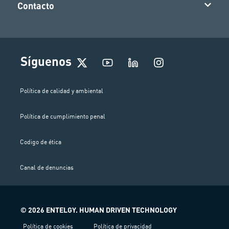
Contacto
I
Síguenos
n
s
t
Política de calidad y ambiental
a
g
Política de cumplimiento penal
r
a
m
Codigo de ética
Canal de denuncias
© 2026 ENTELGY. HUMAN DRIVEN TECHNOLOGY
Política de cookies
Política de privacidad