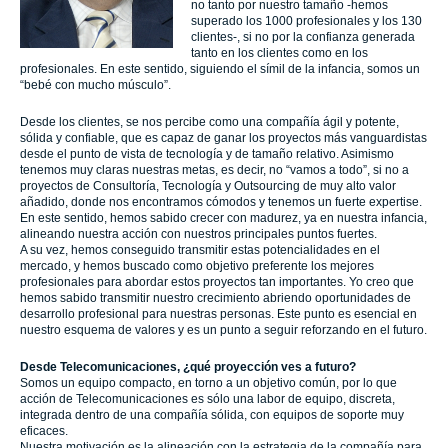
no tanto por nuestro tamaño -hemos
superado los 1000 profesionales y los 130
clientes-, si no por la confianza generada
tanto en los clientes como en los
profesionales. En este sentido, siguiendo el símil de la infancia, somos un
“bebé con mucho músculo”.
Desde los clientes, se nos percibe como una compañía ágil y potente,
sólida y confiable, que es capaz de ganar los proyectos más vanguardistas
desde el punto de vista de tecnología y de tamaño relativo. Asimismo
tenemos muy claras
nuestras metas, es decir, no “vamos a todo”, si no a
proyectos de Consultoría, Tecnología y Outsourcing de muy alto valor
añadido, donde nos encontramos cómodos y tenemos un fuerte expertise.
En este sentido, hemos sabido crecer con madurez, ya en nuestra infancia,
alineando nuestra acción con nuestros principales puntos fuertes.
A su vez, hemos conseguido transmitir estas potencialidades en el
mercado, y hemos buscado como objetivo preferente los mejores
profesionales para abordar estos proyectos tan importantes. Yo creo que
hemos sabido transmitir nuestro crecimiento abriendo oportunidades de
desarrollo profesional para nuestras personas. Este punto es esencial en
nuestro esquema de valores y es un punto a seguir reforzando en el futuro.
Desde Telecomunicaciones, ¿qué proyección ves a futuro?
Somos un equipo compacto, en torno a un objetivo común, por lo que
acción de Telecomunicaciones es sólo una labor de equipo, discreta,
integrada dentro de una compañía sólida, con equipos de soporte muy
eficaces.
Nuestra motivación es la alineación con la estrategia de la compañía para