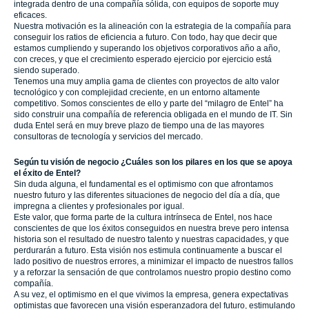
integrada dentro de una compañía sólida, con equipos de soporte muy
eficaces.
Nuestra motivación es la alineación con la estrategia de la compañía para
conseguir los ratios de eficiencia a futuro. Con todo, hay que decir que
estamos cumpliendo y superando los objetivos corporativos año a año,
con creces, y que el crecimiento esperado ejercicio por ejercicio está
siendo superado.
Tenemos una muy amplia gama de clientes con proyectos de alto valor
tecnológico y con complejidad creciente, en un entorno altamente
competitivo. Somos conscientes de ello y parte del “milagro de Entel” ha
sido construir una compañía de referencia obligada en el mundo de IT. Sin
duda Entel será en muy breve plazo de tiempo una de las mayores
consultoras de tecnología y servicios del mercado.
Según tu visión de negocio ¿Cuáles son los pilares en los que se apoya
el éxito de Entel?
Sin duda alguna, el fundamental es el optimismo con que afrontamos
nuestro futuro y las diferentes situaciones de negocio del día a día, que
impregna a clientes y profesionales por igual.
Este valor, que forma parte de la cultura intrínseca de Entel, nos hace
conscientes de que los éxitos conseguidos en nuestra breve pero intensa
historia son el resultado de nuestro talento y nuestras capacidades, y que
perdurarán a futuro. Esta visión nos estimula continuamente a buscar el
lado positivo de nuestros errores, a minimizar el impacto de nuestros fallos
y a reforzar la sensación de que controlamos nuestro propio destino como
compañía.
A su vez, el optimismo en el que vivimos la empresa, genera expectativas
optimistas que favorecen una visión esperanzadora del futuro, estimulando