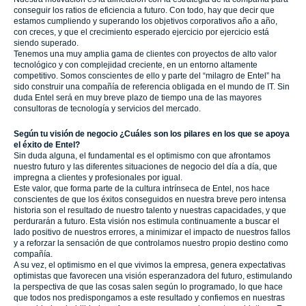
conseguir los ratios de eficiencia a futuro. Con todo, hay que decir que
estamos cumpliendo y superando los objetivos corporativos año a año,
con creces, y que el crecimiento esperado ejercicio por ejercicio está
siendo superado.
Tenemos una muy amplia gama de clientes con proyectos de alto valor
tecnológico y con complejidad creciente, en un entorno altamente
competitivo. Somos conscientes de ello y parte del “milagro de Entel” ha
sido construir una compañía de referencia obligada en el mundo de IT. Sin
duda Entel será en muy breve plazo de tiempo una de las mayores
consultoras de tecnología y servicios del mercado.
Según tu visión de negocio ¿Cuáles son los pilares en los que se apoya
el éxito de Entel?
Sin duda alguna, el fundamental es el optimismo con que afrontamos
nuestro futuro y las diferentes situaciones de negocio del día a día, que
impregna a clientes y profesionales por igual.
Este valor, que forma parte de la cultura intrínseca de Entel, nos hace
conscientes de que los éxitos conseguidos en nuestra breve pero intensa
historia son el resultado de nuestro talento y nuestras capacidades, y que
perdurarán a futuro. Esta visión nos estimula continuamente a buscar el
lado positivo de nuestros errores, a minimizar el impacto de nuestros fallos
y a reforzar la sensación de que controlamos nuestro propio destino como
compañía.
A su vez, el optimismo en el que vivimos la empresa, genera expectativas
optimistas que favorecen una visión esperanzadora del futuro, estimulando
la perspectiva de que las cosas salen según lo programado, lo que hace
que todos nos predispongamos a este resultado y confiemos en nuestras