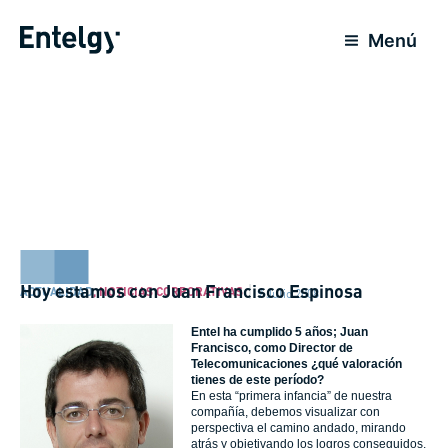
Ir
al
Menú
contenido
Hoy estamos con Juan Francisco Espinosa
ACTUALIDAD
,
NOTICIAS CORPORATIVAS
9 Julio 2008
Entel ha cumplido 5 años; Juan
Francisco, como Director de
Telecomunicaciones ¿qué valoración
tienes de este período?
En esta “primera infancia” de nuestra
compañía, debemos visualizar con
perspectiva el camino andado, mirando
atrás y objetivando los logros conseguidos.