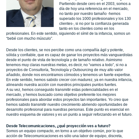
Partiendo desde cero en el 2003, somos a
día de hoy una referencia en el mercado,
no tanto por nuestro tamaño -hemos
superado los 1000 profesionales y los 130
clientes-, si no por la confianza generada
tanto en los clientes como en los
profesionales. En este sentido, siguiendo el símil de la infancia, somos un
“bebé con mucho músculo”.
Desde los clientes, se nos percibe como una compañía ágil y potente,
sólida y confiable, que es capaz de ganar los proyectos más vanguardistas
desde el punto de vista de tecnología y de tamaño relativo. Asimismo
tenemos muy claras
nuestras metas, es decir, no “vamos a todo”, si no a
proyectos de Consultoría, Tecnología y Outsourcing de muy alto valor
añadido, donde nos encontramos cómodos y tenemos un fuerte expertise.
En este sentido, hemos sabido crecer con madurez, ya en nuestra infancia,
alineando nuestra acción con nuestros principales puntos fuertes.
A su vez, hemos conseguido transmitir estas potencialidades en el
mercado, y hemos buscado como objetivo preferente los mejores
profesionales para abordar estos proyectos tan importantes. Yo creo que
hemos sabido transmitir nuestro crecimiento abriendo oportunidades de
desarrollo profesional para nuestras personas. Este punto es esencial en
nuestro esquema de valores y es un punto a seguir reforzando en el futuro.
Desde Telecomunicaciones, ¿qué proyección ves a futuro?
Somos un equipo compacto, en torno a un objetivo común, por lo que
acción de Telecomunicaciones es sólo una labor de equipo, discreta,