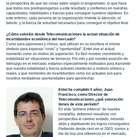
la perspectiva de que las cosas salen según lo programado, lo que hace
que todos nos predispongamos a este resultado y confiemos en nuestras
capacidades, habilidades y fuerzas para conseguir nuestros objetivos. En
este entorno, cada persona de la organización invierte la atención, el
talento, y la fuerza de voluntad necesarios para conseguir el objetivo final.
¿Cómo valoráis desde Telecomunicaciones la actual situación de
incertidumbre económica del mercado?
Como para japoneses y chinos, que utilizan en su escritura el mismo
símbolo para expresar “crisis” y “oportunidad”, Entel vive el actual
momento como un motivo de superación. Es fácil mostrar crecimiento y
estabilidad en situaciones de bonanza. Por ello y por nuestra posición de
liderazgo en el mercado, estamos especialmente motivados para transmitir
que nuestra estabilidad y fuerza actuales obedecen a motivos sólidos y
reales, y que momentos de incertidumbre como los actuales son para
nosotros verdaderas oportunidades para aprovechar.
Entel ha cumplido 5 años; Juan
Francisco, como Director de
Telecomunicaciones ¿qué valoración
tienes de este período?
En esta “primera infancia” de nuestra
compañía, debemos visualizar con
perspectiva el camino andado, mirando
atrás y objetivando los logros conseguidos.
Partiendo desde cero en el 2003, somos a
día de hoy una referencia en el mercado,