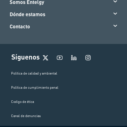
Somos Entelgy
Dónde estamos
Contacto
I
Síguenos
n
s
t
Política de calidad y ambiental
a
g
Política de cumplimiento penal
r
a
m
Codigo de ética
Canal de denuncias