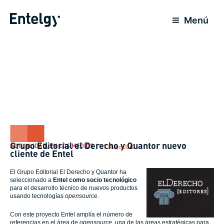
Ir
al
Menú
contenido
Grupo Editorial el Derecho y Quantor nuevo
ACTUALIDAD
,
EN LOS MEDIOS
27 Mayo 2010
cliente de Entel
El Grupo Editorial El Derecho y Quantor ha
seleccionado a
Entel como socio tecnológico
para el desarrollo técnico de nuevos productos
usando tecnologías
opensource
.
Con este proyecto Entel amplía el número de
referencias en el área de
opensource
, una de las áreas estratégicas para