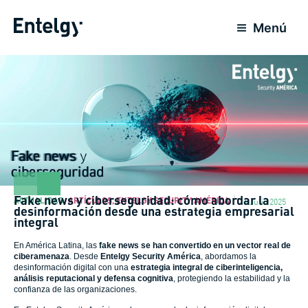
Ir
al
Menú
contenido
Fake news y ciberseguridad: cómo abordar la
ACTUALIDAD
,
ARTÍCULOS
,
ENTELGY SECURITY AMÉRICA
16 Julio 2025
desinformación desde una estrategia empresarial
integral
En América Latina, las
fake news se han convertido en un vector real de
ciberamenaza
. Desde
Entelgy Security América
, abordamos la
desinformación digital con una
estrategia integral de ciberinteligencia,
análisis reputacional y defensa cognitiva
, protegiendo la estabilidad y la
confianza de las organizaciones.