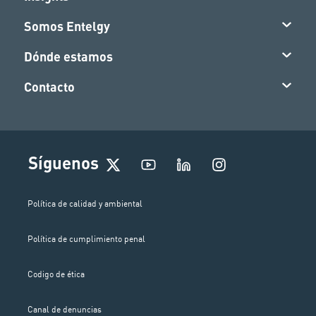
Somos Entelgy
Dónde estamos
Contacto
I
Síguenos
n
s
t
Política de calidad y ambiental
a
g
Política de cumplimiento penal
r
a
m
Codigo de ética
Canal de denuncias