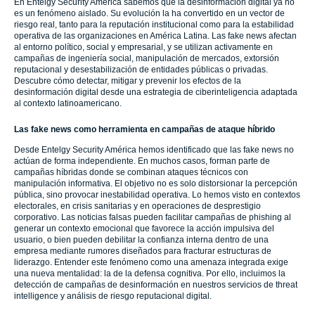
En Entelgy Security América sabemos que la desinformación digital ya no
es un fenómeno aislado. Su evolución la ha convertido en un vector de
riesgo real, tanto para la reputación institucional como para la estabilidad
operativa de las organizaciones en América Latina. Las fake news afectan
al entorno político, social y empresarial, y se utilizan activamente en
campañas de ingeniería social, manipulación de mercados, extorsión
reputacional y desestabilización de entidades públicas o privadas.
Descubre cómo detectar, mitigar y prevenir los efectos de la
desinformación digital desde una estrategia de ciberinteligencia adaptada
al contexto latinoamericano.
Las fake news como herramienta en campañas de ataque híbrido
Desde Entelgy Security América hemos identificado que las fake news no
actúan de forma independiente. En muchos casos, forman parte de
campañas híbridas donde se combinan ataques técnicos con
manipulación informativa. El objetivo no es solo distorsionar la percepción
pública, sino provocar inestabilidad operativa. Lo hemos visto en contextos
electorales, en crisis sanitarias y en operaciones de desprestigio
corporativo. Las noticias falsas pueden facilitar campañas de phishing al
generar un contexto emocional que favorece la acción impulsiva del
usuario, o bien pueden debilitar la confianza interna dentro de una
empresa mediante rumores diseñados para fracturar estructuras de
liderazgo. Entender este fenómeno como una amenaza integrada exige
una nueva mentalidad: la de la defensa cognitiva. Por ello, incluimos la
detección de campañas de desinformación en nuestros servicios de threat
intelligence y análisis de riesgo reputacional digital.