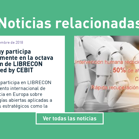
Noticias relacionada
iembre de 2018
y participa
amente en la octava
ón de LIBRECON
ed by CEBIT
 participa en LIBRECON
vento internacional de
cia en Europa sobre
gías abiertas aplicadas a
s estratégicos como la
Ver todas las noticias