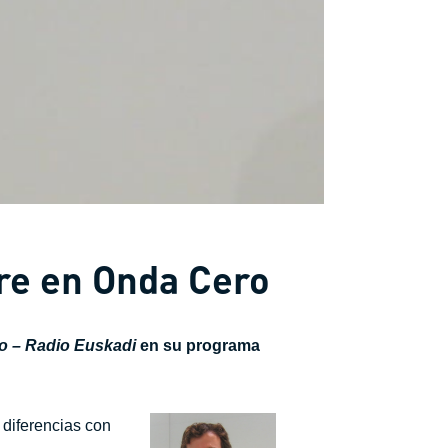
bre en Onda Cero
o
– Radio Euskadi
en su programa
 diferenc
ias con