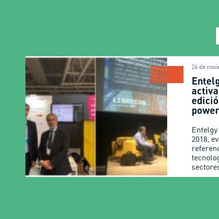
26 de nov
Entelg
activ
edici
power
Entelgy
2018, e
referen
tecnolo
sectore