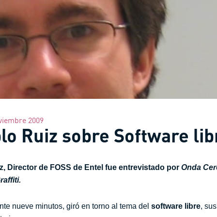
viembre 2009
blo Ruiz sobre Software li
, Director de FOSS de Entel fue entrevistado por
O
nda Cer
raffiti.
ante nueve minutos, giró en torno al tema del
software libre
, sus