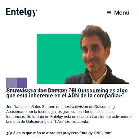
Ir
al
Menú
contenido
Entrevista a Jon Damas: “El Outsourcing es algo
ACTUALIDAD
,
NOTICIAS CORPORATIVAS
18 Junio 2020
que está inherente en el ADN de la compañía»
Jon Damas es Sales Support en nuestra división de Outsourcing.
Apasionado por la tecnología, es gran conocedor de las últimas
tendencias. Su trabajo en Entelgy está enfocado a transformar activamente
la oferta de Outsourcing de TI. Así nos los cuenta.
¿Qué es lo que más te atrae del proyecto Entelgy ONE, Jon?