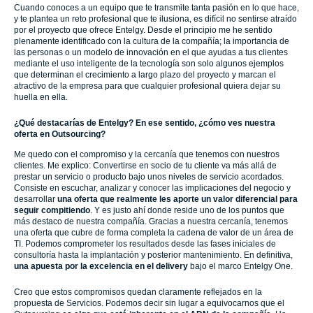
Cuando conoces a un equipo que te transmite tanta pasión en lo que hace,
y te plantea un reto profesional que te ilusiona, es difícil no sentirse atraído
por el proyecto que ofrece Entelgy. Desde el principio me he sentido
plenamente identificado con la cultura de la compañía; la importancia de
las personas o un modelo de innovación en el que ayudas a tus clientes
mediante el uso inteligente de la tecnología son solo algunos ejemplos
que determinan el crecimiento a largo plazo del proyecto y marcan el
atractivo de la empresa para que cualquier profesional quiera dejar su
huella en ella.
¿Qué destacarías de Entelgy? En ese sentido, ¿cómo ves nuestra
oferta en Outsourcing?
Me quedo con el compromiso y la cercanía que tenemos con nuestros
clientes. Me explico: Convertirse en socio de tu cliente va más allá de
prestar un servicio o producto bajo unos niveles de servicio acordados.
Consiste en escuchar, analizar y conocer las implicaciones del negocio y
desarrollar
una oferta que realmente les aporte un valor diferencial para
seguir compitiendo
. Y es justo ahí donde reside uno de los puntos que
más destaco de nuestra compañía. Gracias a nuestra cercanía, tenemos
una oferta que cubre de forma completa la cadena de valor de un área de
TI. Podemos comprometer los resultados desde las fases iniciales de
consultoría hasta la implantación y posterior mantenimiento. En definitiva,
una apuesta por la excelencia en el delivery
bajo el marco Entelgy One.
Creo que estos compromisos quedan claramente reflejados en la
propuesta de Servicios. Podemos decir sin lugar a equivocarnos que el