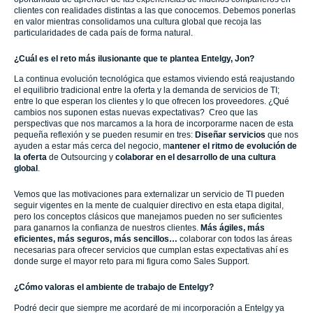
clientes con realidades distintas a las que conocemos. Debemos ponerlas
en valor mientras consolidamos una cultura global que recoja las
particularidades de cada país de forma natural.
¿Cuál es el reto más ilusionante que te plantea Entelgy, Jon?
La continua evolución tecnológica que estamos viviendo está reajustando
el equilibrio tradicional entre la oferta y la demanda de servicios de TI;
entre lo que esperan los clientes y lo que ofrecen los proveedores. ¿Qué
cambios nos suponen estas nuevas expectativas? Creo que las
perspectivas que nos marcamos a la hora de incorporarme nacen de esta
pequeña reflexión y se pueden resumir en tres:
Diseñar servicios
que nos
ayuden a estar más cerca del negocio, m
antener el ritmo de evolución de
la oferta
de Outsourcing y
colaborar en el desarrollo de una cultura
global
.
Vemos que las motivaciones para externalizar un servicio de TI pueden
seguir vigentes en la mente de cualquier directivo en esta etapa digital,
pero los conceptos clásicos que manejamos pueden no ser suficientes
para ganarnos la confianza de nuestros clientes.
Más ágiles, más
eficientes, más seguros, más sencillos…
colaborar con todos las áreas
necesarias para ofrecer servicios que cumplan estas expectativas ahí es
donde surge el mayor reto para mi figura como Sales Support.
¿Cómo valoras el ambiente de trabajo de Entelgy?
Podré decir que siempre me acordaré de mi incorporación a Entelgy ya