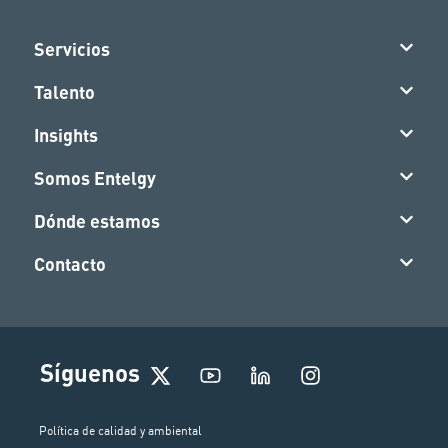
Servicios
Talento
Insights
Somos Entelgy
Dónde estamos
Contacto
I
Síguenos
n
s
t
Política de calidad y ambiental