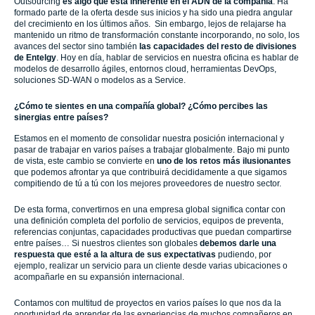
Outsourcing
es algo que está inherente en el ADN de la compañía
. Ha
formado parte de la oferta desde sus inicios y ha sido una piedra angular
del crecimiento en los últimos años. Sin embargo, lejos de relajarse ha
mantenido un ritmo de transformación constante incorporando, no solo, los
avances del sector sino también
las capacidades del resto de divisiones
de Entelgy
. Hoy en día, hablar de servicios en nuestra oficina es hablar de
modelos de desarrollo ágiles, entornos cloud, herramientas DevOps,
soluciones SD-WAN o modelos as a Service.
¿Cómo te sientes en una compañía global? ¿Cómo percibes las
sinergias entre países?
Estamos en el momento de consolidar nuestra posición internacional y
pasar de trabajar en varios países a trabajar globalmente. Bajo mi punto
de vista, este cambio se convierte en
uno de los retos más ilusionantes
que podemos afrontar ya que contribuirá decididamente a que sigamos
compitiendo de tú a tú con los mejores proveedores de nuestro sector.
De esta forma, convertirnos en una empresa global significa contar con
una definición completa del porfolio de servicios, equipos de preventa,
referencias conjuntas, capacidades productivas que puedan compartirse
entre países… Si nuestros clientes son globales
debemos darle una
respuesta que esté a la altura de sus expectativas
pudiendo, por
ejemplo, realizar un servicio para un cliente desde varias ubicaciones o
acompañarle en su expansión internacional.
Contamos con multitud de proyectos en varios países lo que nos da la
oportunidad de aprender de las experiencias de muchos compañeros en