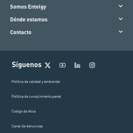
Somos Entelgy
Dónde estamos
Contacto
I
Síguenos
n
s
t
Política de calidad y ambiental
a
g
Política de cumplimiento penal
r
a
m
Codigo de ética
Canal de denuncias