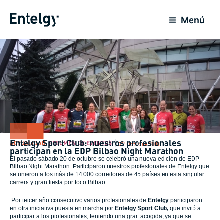
Ir
al
Menú
contenido
Entelgy Sport Club: nuestros profesionales
ACTUALIDAD
,
RESUMEN DE EVENTOS
22 Octubre 2018
participan en la EDP Bilbao Night Marathon
El pasado sábado 20 de octubre se celebró una nueva edición de EDP
Bilbao Night Marathon. Participaron nuestros profesionales de Entelgy que
se unieron a los más de 14.000 corredores de 45 países en esta singular
carrera y gran fiesta por todo Bilbao.
Por tercer año consecutivo varios profesionales de
Entelgy
participaron
en otra iniciativa puesta en marcha por
Entelgy Sport Club,
que invitó a
participar a los profesionales, teniendo una gran acogida, ya que se