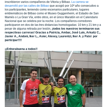
inscribieron varios compañeros de Vitoria y Bilbao.
La carrera se
desarrolló por las calles de Bilbao
que acogió por 10º año consecutivo a
los participantes, teniendo como escenarios particulares, lugares
emblemáticos de Bilbao como el Museo Guggenheim, el Estadio de San
Mamés o La Gran Vía, entre otros, en el único Maratón en el Calendario
Nacional que se celebra por la noche. Los compañeros-corredores
participaron en dos de las tres distancias homologadas: 10 km y 21 km y a
pesar de alguna retirada por lesión,
¡todos los nuestros terminaron sus
respectivas carreras!
Gracias a Patricia, Ambar, José Luis, Arkaitz C.,
Javier A., Andoni, Iker L., Asier, Alexey, Laurentzi, Iker A. y Patxi por
participar!!!!
¡¡Enhorabuena a todos!!